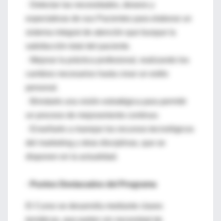
· Detectar las necesidades, deseos y
expectativas de sus Pacientes para elaborar un
sistema integral de atención que busque la
satisfacción total del paciente.
· Mejorar la práctica profesional, realizando los
cambios necesarios hasta crear un estilo
personal.
· Brindarle una visión estratégica para permitir
un proceso de mejoramiento continuo.
· Enseñarle a manejar los recursos tecnológicos
del marketing y otras disciplinas, que se
disponen en la actualidad.
· Puntos Destacados del Programa
El Curso se desarrolla mediante clases
temáticas, que parten sin necesidad de