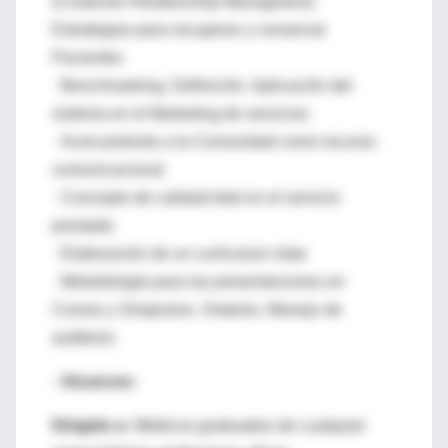
(Customer Relationship Managment).
Estrategias para recuperar y conservar
Pacientes
· Benchmarking. Definición. Aplicación del
sistema en el Marketing de servicios
· Acercamiento a la Comunidad como recurso
comunicacional
· Concepto de calidad total en el servicio
prestado
· Elaboración de un currículum vitae
· Metodología para las presentaciones en
Cursos y Simposios. Oratoria. Manejo de
auditorio.
· Alcances:
Dirigido a:
Médicos graduados de cualquier