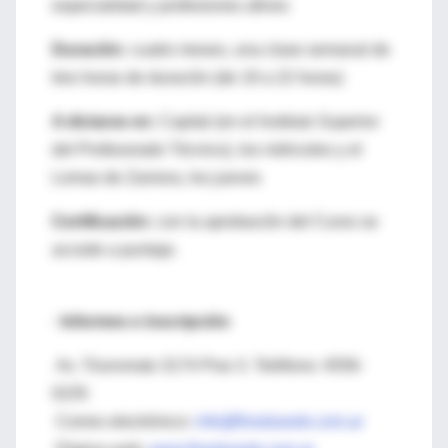
especialidad y profesiones afines
Duración:
cuatro meses, una clase semanal de
tres horas de duración (de 19 a 22 horas)
A dictarse en:
Capital (en el Instituto Superior
del Profesorado Técnico), los miércoles y el
Lomas de Zamora, los jueves
Certificación:
con la aprobación del Curso se
accede a puntaje.
· Informes e inscripción
Av. Triunvirato 3174 Piso 3. Teléfono: 4556-
0235
Correo electrónico:
info@fineduweb.com.ar