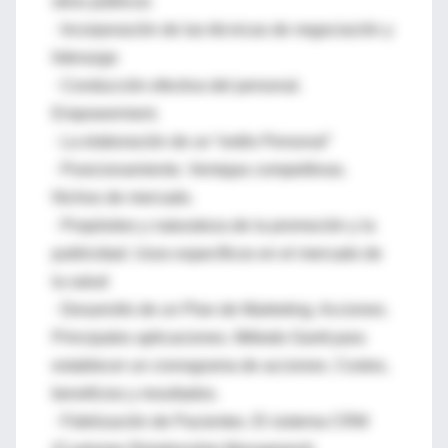
otros públicos
· Incorporación de las técnicas de negociación y
liderazgo
· Conducción efectiva del personal.
Empowerment.
· La elaboración de un “estilo Personal”
· Posicionamiento. Ventajas competitivas.
Nichos de mercado.
· Propósitos y naturaleza de la promoción y la
publicidad. Usos específicos en el mercado de
la salud
· Desarrollo de un Plan de Marketing. Acciones.
Principales aplicaciones. Método Gantt para
establecer un cronograma de acciones. Costos,
beneficios y resultados.
· Fidelización de Pacientes. El sistema CRM