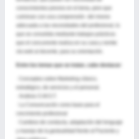
conocimientos previos en el tema, pero que
culminan con una comprensión del mismo
adecuada a las necesidades del profesional, lo
que se consolida mediante trabajos prácticos
que el concurrente realiza en su casa y remite
vía web al docente, para su orientación.
Entre los temas que se tratan, cabe destacar:
· Conceptos sobre Marketing clásico,
estratégico, de servicios y el personal.
· Análisis S.W.O.T.
· La Comunicación como base para el
crecimiento profesional
· Cambios de conducta, adaptación del lenguaje
y manejo de la gestualidad frente al Paciente y