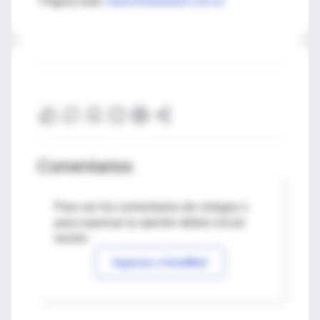
Página web:
www.fineduweb.com.ar
Comentarios
Para ver los comentarios de colegas o
para expresar tu opinión debes iniciar
sesión
Ingresar a IntraMed