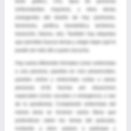
textil, gráfico, UX), tipos de personas
(niñez/adultos mayores), y otros temas
emergentes del diseño de hoy (activismo,
feminismo, política, transbiótica, territorios,
transición, futuros, etc). También hay etiquetas
que permiten buscar temas y elegir mejor qué le
puede ser más útil a quien escucha.
Hay varios diferentes formatos como: entrevistas
a una persona, paneles en vivo presenciales,
paneles
online
y entrevistas cortas a varias
personas (4-8) hechas por situaciones
especiales (crisis sociales o emergencia a raiz
de la pandemia). Compilando entrevistas del
mismo tema se hicieron varios libros que
profundizan sobre los temas del podcasts,
invitando a otros autores a participar y