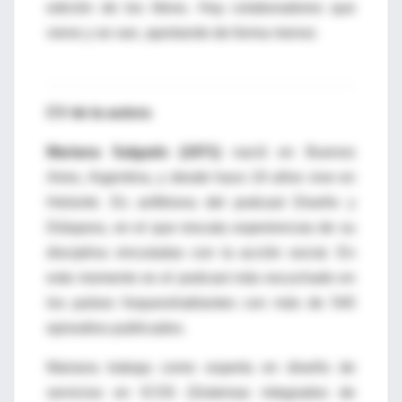
edición de los libros. Hay colaboradores que
viene y se van, aportando de forma menos
CV de la autora
Mariana Salgado (1971)
nació en Buenos
Aires, Argentina, y desde hace 24 años vive en
Helsinki. Es anfitriona del podcast Diseño y
Diáspora, en el que rescata experiencias de su
disciplina vinculadas con la acción social. En
este momento es el podcast más escuchado en
los países hispanohablantes con más de 540
episodios publicados.
Mariana trabaja como experta en diseño de
servicios en ICOS (Sistemas integrados de