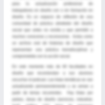
para la actualización profesional de
trabajadores en diseño con o sin formación en
diseño. Es un espacio de reflexión de una
comunidad de práctica alrededor del diseño
social que antes no existía y que permitió a
muchos conocerse y reconocerse.
Actúa como
un archivo oral de historias de diseño que
representan una práctica transdisciplinar y
comprometida con la acción social.
En este momento más de 60 facultades en
diseño que recomiendan a sus alumnos
escuchar el podcast. Las listas temáticas se van
actualizando permanentemente y se arman a
partir de temas recurrentes.
Hay listas por
países, áreas de diseño (servicios, industrial,