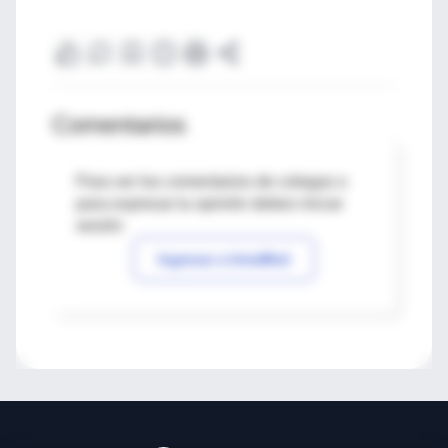
Comentarios
Para ver los comentarios de colegas o
para expresar tu opinión debes iniciar
sesión
Ingresar a IntraMed