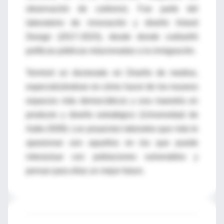
observación de carbono). Fue parte del
laboratorio de innovación y diseño Inland
Design (2017-2023), desde donde codiseñó
políticas públicas relacionadas a la inmigración.
Terminó un doctorado en Diseño de medios,
especializándose en cómo hacer de los museos
espacios más democráticos y una maestría en
producto y diseño estratégico (Universidad de
Aalto-2009). Los proyectos laborales que más le
apasionan son aquellos en los que puede
interactuar con poblaciones vulnerables y
pensar para ellas un mejor futuro.