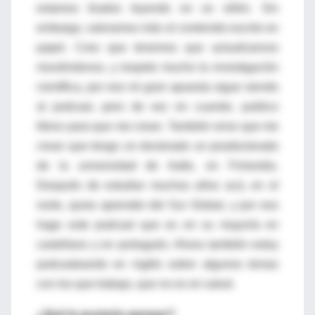
estamos tirados leyendo en un sillón. Sin
embargo, valoramos más el contenido escrito en
papel. Creo que tenemos que actualizarnos
moviéndonos, y respeto mucho la investigación
científica, por eso mi gran apuesta sigue siendo
al podcast, pero de vez en cuando, publico
libros para que me crean. También sirve que me
crean que tengo un doctorado un posdoctorado
de la universidad de Aalto, en Finlandia.
Después de estudiar muchos años acá, en el
norte, quise aprender del Sur Global, y por eso
hago este podcast que es en su mayoría en
castellano y en portugués. Ahora también estoy
podcasteando en inglés sobre algunos temas
con los que trabajo, que no es en salud.
¿Qué le gustaría agregar?