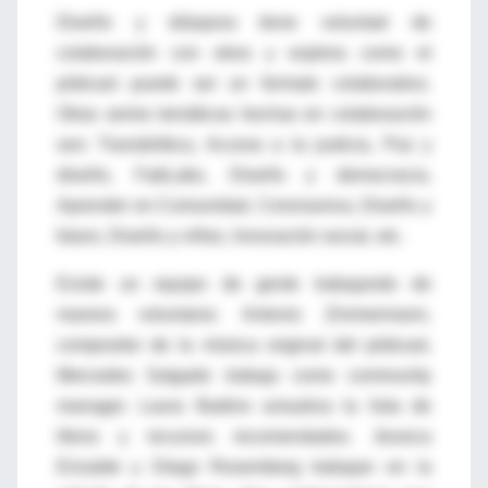
Diseño y diáspora tiene voluntad de
colaboración con otros y explora como el
pódcast puede ser un formato colaborativo.
Otras series temáticas hechas en colaboración
son: Transbiótica, Acceso a la justicia, Paz y
diseño, FabLabs, Diseño y democracia,
Aprender en Comunidad, Coronavirus, Diseño y
futuro, Diseño y niñez, Innovación social, etc.
Existe un equipo de gente trabajando de
manera voluntaria: Antonio Zimmermann,
compositor de la música original del pódcast,
Mercedes Salgado trabaja como community
manager. Laura Badino actualiza la lista de
libros y recursos recomendados. Jessica
Erizalde y Diego Rosemberg trabajan en la