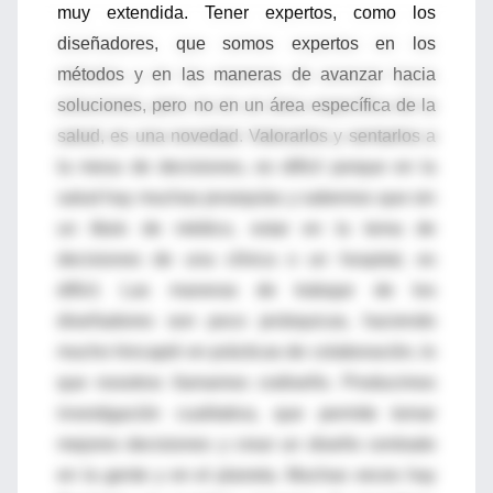
muy extendida. Tener expertos, como los
diseñadores, que somos expertos en los
métodos y en las maneras de avanzar hacia
soluciones, pero no en un área específica de la
salud, es una novedad. Valorarlos y sentarlos a
la mesa de decisiones, es difícil porque en la
salud hay muchas jerarquías y sabemos que sin
un título de médico, estar en la toma de
decisiones de una clínica o un hospital, es
difícil. Las maneras de trabajar de los
diseñadores son poco jerárquicas, haciendo
mucho hincapié en prácticas de colaboración, lo
que nosotros llamamos codiseño. Producimos
investigación cualitativa, que permite tomar
mejores decisiones y crear un diseño centrado
en la gente y en el planeta. Muchas veces hay