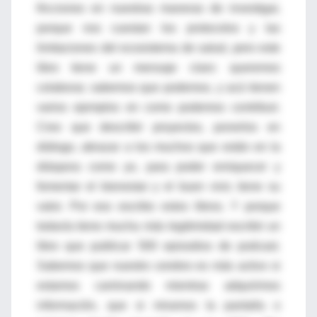
fricciones en nuestras maneras de investigar,
porque nos cuestan los protocolos y las
limitaciones del ecosistema de salud, pero este
libro tiene un mensaje claro: queremos
colaborar, sabemos que podemos, y acá tienen
varios ejemplos en como podemos contribuir.
Creo que describir proyectos, ponerlos en
diálogo, abrazar a los muchos que están en la
diáspora como yo, para poder enriquecer y
fomentar el bienestar y el buen vivir, tiene su
valor. Por eso escribo estos libros. Y porque
todavía tiene mucha más legitimidad escribir un
libro que publicar 500 episodios de podcast.
Sabemos que nuestro cerebro es más activo si
estamos caminando mientras adquirimos
información, que si miramos la pantalla o