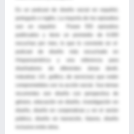
Es un podcast de diseño social en español,
portugués e inglés. La mayoría de los episodios
son en español.
Posee 555 episodios
publicados y tiene un promedio de 6.000
escuchas por mes, lo que lo convierte en el
podcast de diseño más escuchado en
Hispanoamérica y una referencia para
diseñadores de diferentes áreas (textil,
industrial, UX, gráfico, de servicios) que están
comprometidos con la acción social. Sus temas
recurrentes son diseño con perspectiva de
género, educación en diseño, investigación en
diseño, diseño en cooperativas y en el sector
público, diseño en transición, futuros, diseño
inclusivo entre otros
.