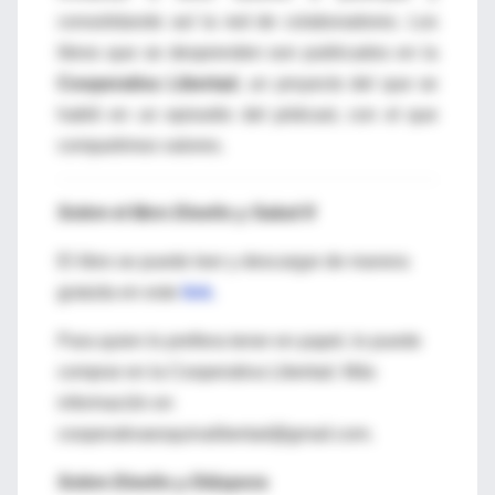
consolidando así la red de colaboradores. Los
libros que se desprenden son publicados en la
Cooperativa Libertad
, un proyecto del que se
habló en un episodio del pódcast, con el que
compartimos valores.
Sobre el libro Diseño y Salud II
El libro se puede leer y descargar de manera
gratuita en este
link
.
Para quien lo prefiera tener en papel, lo puede
comprar en la Cooperativa Libertad. Más
información en
cooperativaesquinalibertad@gmail.com.
Sobre Diseño y Diáspora