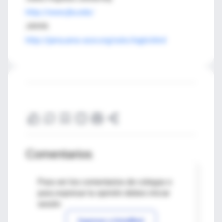
http://www.jhu.edu/
JAMA
http://jama.ama-assn.org/subs/login.html
Comentarios
Para ver los comentarios de colegas o
para expresar tu opinión debes iniciar
sesión
Ingresar a IntraMed