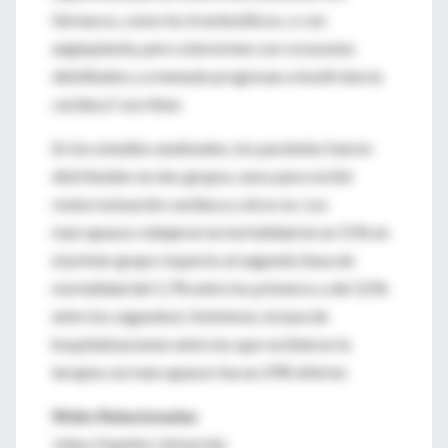
fármacos, como los trombolíticos, o con
angioplastia, pero sobreviven con corazones
debilitados y a menudo progresan a insuficiencia
cardíaca", escriben.
En los estudios analizados, los pacientes fueron
distribuidos en dos grupos, unos para recibir
resincronización cardíaca y otros no. Los
marcapasos redujeron la mortalidad en un 51% en
el primer grupo respecto al segundo (tasa de
mortalidad del 1,7% entre los primeros y del 3,5%
entre los segundos). Asimismo, la tasa de
hospitalizaciones entre los que recibieron la
terapia con marcapasos fue un 29% inferior.
Webs Relacionadas
Johns Hopkins University