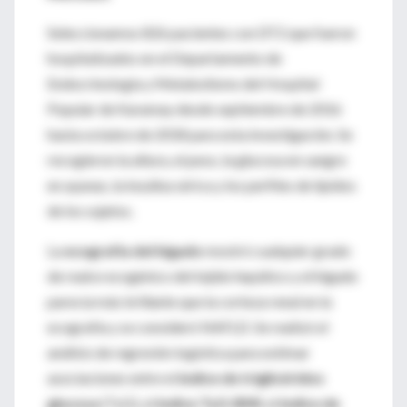
Seleccionamos 826 pacientes con DT2 que fueron
hospitalizados en el Departamento de
Endocrinología y Metabolismo del Hospital
Popular de Karamay desde septiembre de 2016
hasta octubre de 2018 para esta investigación. Se
recogieron la altura, el peso, la glucosa en sangre
en ayunas, la insulina sérica y los perfiles de lípidos
de los sujetos.
La
ecografía del hígado
mostró cualquier grado
de realce ecogénico del tejido hepático y el hígado
parecía más brillante que la corteza renal en la
ecografía y se consideró NAFLD. Se realizó el
análisis de regresión logística para estimar
asociaciones entre el
índice de triglicéridos
glucosa
(TyG), el
índice TyG-BMI
, el
índice de