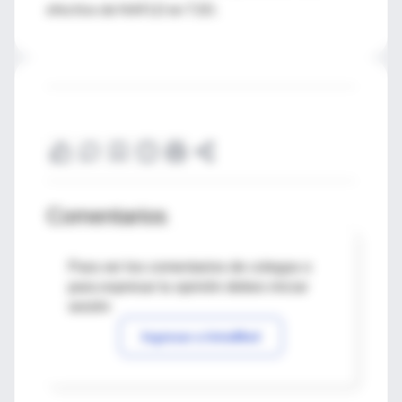
efectivo de NAFLD en T2D.
Comentarios
Para ver los comentarios de colegas o
para expresar tu opinión debes iniciar
sesión
Ingresar a IntraMed