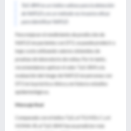
TyG-BMI es un índice valioso para la detección
de NAFLD y es un método no invasivo eficaz
para identificar NAFLD.
Para mejorar el rendimiento de predicción de
NAFLD en pacientes con DT2, se puede predecir a
bajo costo utilizando valores obtenidos de
pruebas de laboratorio de rutina. Por lo tanto,
recomendamos aplicar el valor TyG-BMI a la
evaluación del riesgo de NAFLD en personas con
DT2 en la práctica clínica y en futuros estudios
epidemiológicos.
Mensaje final
Comparado con el índice TyG, el TG/HDL-C y el
HOMA-IR, el TyG-BMI fue un predictor más