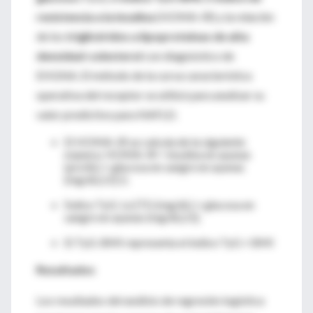
resistencia a la insulina
(HOMA-IR) y la relación
de los
triglicéridos a lipoproteínas de alta
densidad-colesterol
con diagnóstico de
EHGNA. El método de la curva característica
operativa del receptor se utilizó para analizar su
valor predictivo para NAFLD.
El HOMA-IR se calcula de la siguiente
manera: HOMA-IR = insulina en ayunas
(μU/dL) × glucosa en sangre en ayunas
(mg/dL)/22,5.
Índice TyG: Ln [TG (mg/dL) × glucosa en
sangre en ayunas (mg/dL)/2].
El TyG-BMI representa el índice TyG × BMI
Resultados
Los resultados del análisis de regresión logística