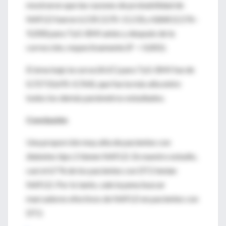
mostraron que las razones de probabilidad de
NAFLD fueron 6,535 (3,70–11,53) y 4,868 (2,576–
9,200) para TyG-BMI antes y después de la
corrección, respectivamente (P < 0,001).
El área bajo la curva (AUC) para TyG-BMI fue de
0,727 (0,691-0,764), que fue la más alta entre
todos los demás parámetros estudiados.
Conclusión
Una proporción muy alta de pacientes con
diabetes tipo 2 tienen NAFLD. En nuestro estudio,
casi el 67 % de los pacientes con DT2 tenían
NAFLD. Por lo tanto, vale la pena buscar
marcadores efectivos de NAFLD en pacientes con
DT2.