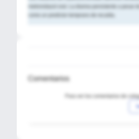
metronidazol oral. La diarrea persistente a pesar
como un predictor temprano de recaída.
Comentarios
Para ver los comentarios de coleg
I