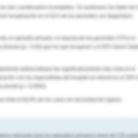
 con dos cuestionarios incompletos. Se analizaron los datos de 
rvó recuperación en el 61% de los pacientes con diagnóstico
nte un episodio primario, la mayoría de los pacientes (72%) no
s jóvenes (p = 0,02) que los que recayeron y el 92% fueron trat
atamiento antimicrobiano fue significativamente más corta en el
eración con los especialistas del hospital se informó en el 28% 
currente (p = 0,0003).
n éxito el 82,9% de los casos sin necesidad de ingreso
oria relevante para los episodios primarios leves de CDI usa