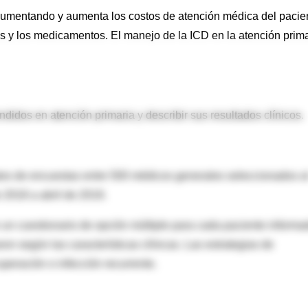
tá aumentando y aumenta los costos de atención médica del pacie
as y los medicamentos. El manejo de la ICD en la atención prim
didos en atención primaria y describir sus resultados clínicos.
tos de encuestas entre 500 médicos generales seleccionados a
2018 a abril de 2019.
 un cuestionario de opción múltiple para cada paciente informa
n según las características clínicas. Las estrategias de
peración o infección recurrente.