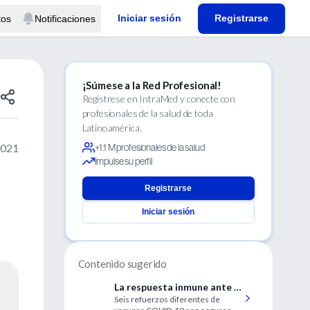
Iniciar sesión
Registrarse
tos
Notificaciones
¡Súmese a la Red Profesional!
Regístrese en IntraMed y conecte con
profesionales de la salud de toda
Latinoamérica.
2021
+1.1 M profesionales de la salud
Impulse su perfil
Registrarse
Iniciar sesión
Contenido sugerido
La respuesta inmune ante la
Seis refuerzos diferentes de
tercera dosis de vacunas