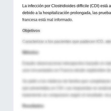
La infección por Clostridioides difficile (CDI) es
debido a la hospitalización prolongada, las prueb
francesa está mal informado.
Objetivos
Caracterizar a los pacientes que padecen ICD, aten
Métodos
Estudio observacional retrospectivo basado en da
azar encuestados en Francia desde septiembre de 
Se pidió a los médicos de familia que completaran
que presentaba un CDI. Las respuestas se analizaro
tratamiento se compararon según el resultado: recu
Resultados