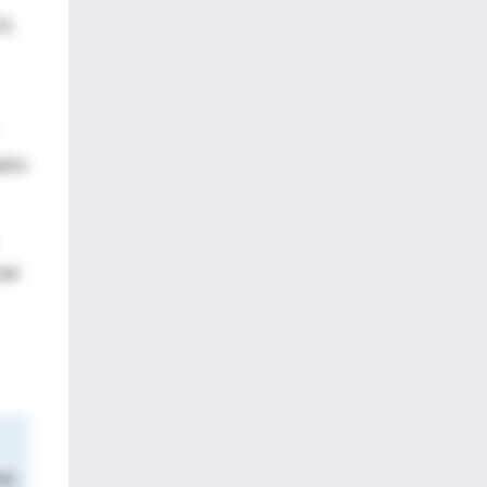
41
ados
del
ndo