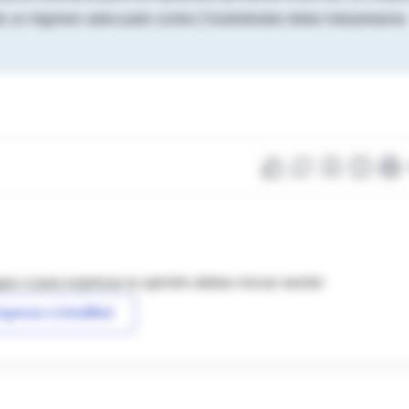
 de un régimen adecuado contra Clostridiodes debe interpretarse
as o para expresar tu opinión debes iniciar sesión
ngresar a IntraMed