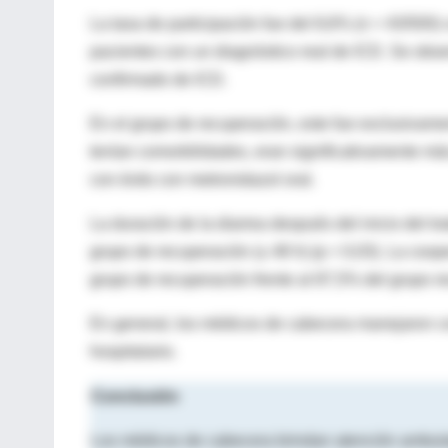
La tasa de participación fue del 8,6% (n = 43/500)
pacientes con un diagnóstico real de ICD. Se obse
confirmado de ICD.
En el grupo de recuperación, este fue exclusivame
tenían comorbilidades, eran significativamente má
con éxito con metronidazol oral.
La duración de la diarrea después del inicio del tr
grupo de recuperación (≤ 48 h) (p = 0,03). La coop
grupo de recuperación frente al 87,5% del grupo re
En general, los médicos de cabecera manejaron co
hospitalario.
Conclusión
Los médicos de cabecera brindan atención ambulat