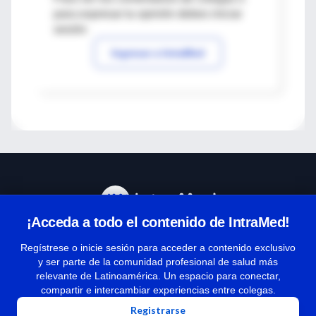
para expresar tu opinión debes iniciar
sesión
Ingresar a IntraMed
¡Acceda a todo el contenido de IntraMed!
Centro de Ayuda
Regístrese o inicie sesión para acceder a contenido exclusivo
y ser parte de la comunidad profesional de salud más
relevante de Latinoamérica. Un espacio para conectar,
Términos y condiciones
compartir e intercambiar experiencias entre colegas.
| Políticas de privacidad
Registrarse
| Todos los derechos reservados | Copyright 1997-2026