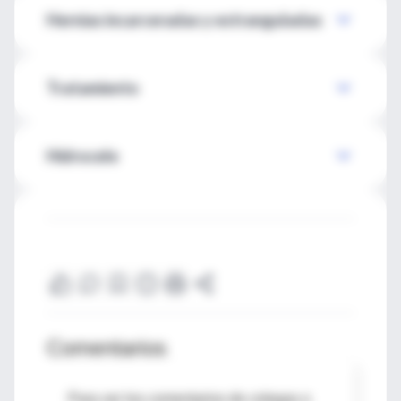
Hernias incarceradas y estranguladas
Tratamiento
Hidrocele
Comentarios
Para ver los comentarios de colegas o