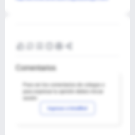
Comentarios
Para ver los comentarios de colegas o
para expresar tu opinión debes iniciar
sesión
Ingresar a IntraMed