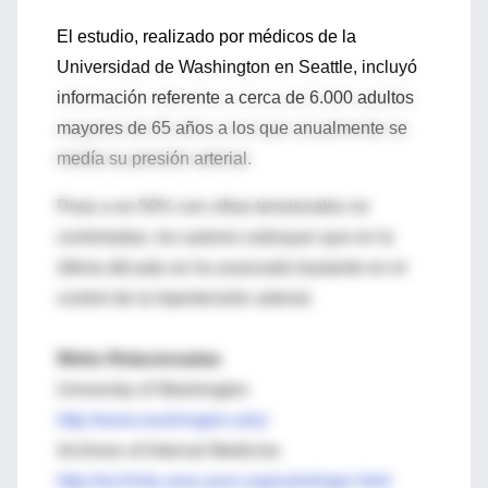
El estudio, realizado por médicos de la
Universidad de Washington en Seattle, incluyó
información referente a cerca de 6.000 adultos
mayores de 65 años a los que anualmente se
medía su presión arterial.
Pese a es 50% con cifras tensionales no
controladas, los autores subrayan que en la
última década se ha avanzado bastante en el
control de la hipertensión arterial.
Webs Relacionadas
University of Washington
http://www.washington.edu/
Archives of Internal Medicine
http://archinte.ama-assn.org/subs/login.html