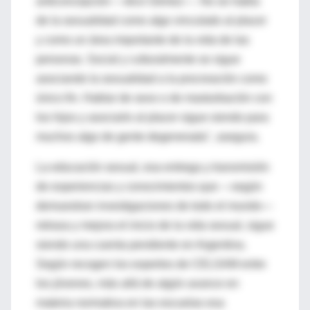
anticoncepción —dice Gómez—. No se habla
de la sexualidad como algo vinculado al placer
y como un área importante de la vida de las
personas. Social y culturalmente se sigue
asociando la sexualidad a la procreación como
único fin. Hablar de sexo o de masturbación con
los hijos y asociarlo al placer sigue siendo para
muchos algo de gente degenerada", asegura.
La educación sexual, esa entrega y transmisión
de experiencias y conocimientos que —según
demuestran investigaciones de todo el mundo—
retrasa y mejora el inicio de la vida sexual, sigue
siendo una cuenta pendiente en Argentina.
Según recogen los expertos de CELSAM entre
los jóvenes, más allá de algún avance en
materia normativa en las escuelas esa