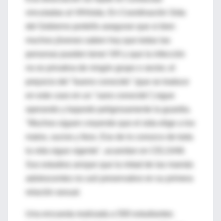
vinculadas al VIH/sida. En Coordinación Sida
del Gobierno porteño aseguran que si bien
muchos jóvenes saben hoy que todas las
personas pueden tener VIH y que la infección
no es privativa de ningún grupo o sector, el
prejuicio del "bueno conocido" (que se traduce
en este caso en un "sano conocido") sigue
operando y bajando peligrosamente la guardia.
"Muchos siguen creyendo que el sida elige a los
malos, sucios y feos. Eso de lo conozco de toda
la vida sigue vigente", acuerdan en CELSAM.
Sus estudios arrojan que la mitad de las mamás
adolescentes no usó preservativo en su primera
relación sexual.
Una encuesta realizada a 500 estudiantes