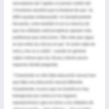
secundarios de Capital y el primer cordón del
Conurbano alumbró que la fantasía de que "es
difícil quedar embarazada" es llamativamente
frecuente, como también lo es la creencia de
que los métodos anticonceptivos aportan más
problemas que soluciones. Otro mito que sigue
en pie entre las chicas es que "el varón sabe de
sexo y me va a cuidar", cuando en general
saben menos que las chicas y tienen pocos
espacios donde preguntar.
"Claramente no sólo falta educación sexual sino
que falta una educación sexual diferente.
Actualmente, lo poco que se enseña es muy
biologicista (se centra en los órganos
reproductivos) o gira en torno a los métodos de