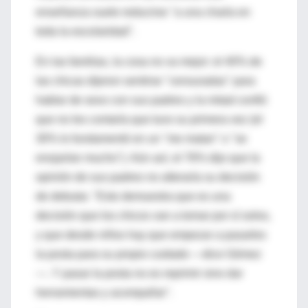
enseñanza suele reducirse "a una charla en
toda la escolaridad".
En las familias, la cosa no va mejor: el 40% de
las chicas dijeron sentirse "censuradas" para
hablar de sexo con sus padres y la mitad confió
que no les contaría que tuvo su primera vez (el
30% lo fundamentó en un "me matan" o "se
enojarían mucho"). Aún así, el 76% dijo que la
opinión de sus padres no alteraría su decisión
de debutar. "Esto demuestra que es una
decisión que los chicos van a tomar por sí solos,
y que desde niños hay que empezar a pasarles
la posta para su propio cuidado —dice Gómez
—. Y pasar la posta no es reprimir sino dar
herramientas y acompañar".