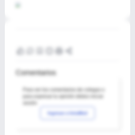
Comentarios
Para ver los comentarios de colegas o
para expresar tu opinión debes iniciar
sesión
Ingresar a IntraMed