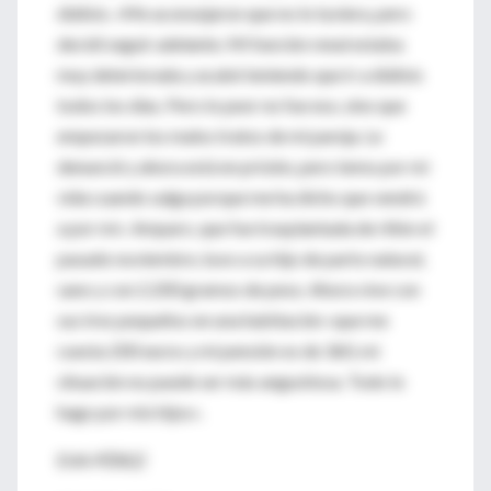
diálisis. «Me aconsejaron que no lo tuviera, pero
decidí seguir adelante. Mi función renal estaba
muy deteriorada y acabé teniendo que ir a diálisis
todos los días. Pero lo peor no fue eso, sino que
empezaron los malos tratos de mi pareja. Le
denuncié y ahora está en prisión, pero temo por mi
vida cuando salga porque me ha dicho que vendrá
a por mí». Amparo, que fue trasplantada de riñón el
pasado noviembre, tuvo a su hijo de parto natural,
sano y con 2.200 gramos de peso. Ahora vive con
sus tres pequeños en una habitación «que me
cuesta 200 euros y mi pensión es de 360, mi
situación no puede ser más angustiosa. Todo lo
hago por mis hijos».
EVA PÉREZ