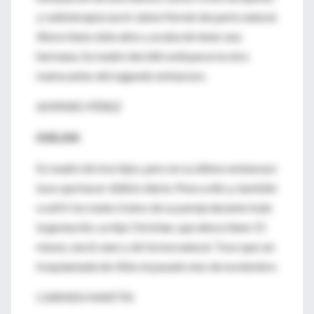
y radioterapia nació Jaime Fermín de parto natural.
Ahora tiene siete años y acaba de tener una
hermana. Su madre decidió extirparse la otra
mama antes del segundo embarazo.
AMPARO PÉREZ
DIÁLISIS
Es madre de tres hijos, pero en su último embarazo
tuvo que hacer diálisis diaria. Pese a ello y, también
a sufrir los malos tratos de su pareja durante toda
la gestación, su hijo Christian, que ahora tiene 15
meses, nació sano y de forma natural. Tuvo que ser
trasplantada de riñón el pasado mes de noviembre.
CARMEN MARTÍN