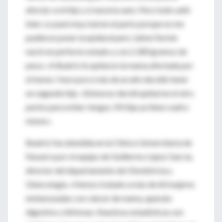
afectar a mi hijo y si nacería sano. Pero todo salió
bien. Lo pasé muy mal en el parto porque no me
pudieron poner la epidural pero Jaime Fermín
nació en perfecto estado y con 2.300 gramos de
peso». A Beatriz le quitaron la mama afectada por
el tumor. Hace poco más de un año decidió tener
un segundo hijo. «Entonces decidí quitarme el otro
pecho para evitar riesgos. Mi hija ya tiene cuatro
meses».
Beatriz fue atendida en la Clínica Universitaria de
Navarra por el equipo de Guillermo López García,
director del departamento de Obstetricia y
Ginecología. «Hemos tratado a más de 60 mujeres
embarazadas con cáncer de mama, aparato
digestivo y linfomas. Nuestras estadísticas son