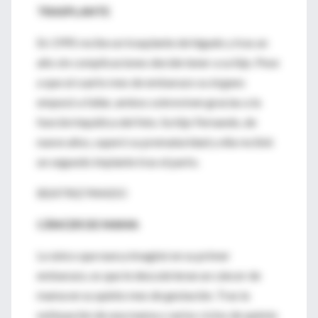
TRASPLANTE
En 1995 recibe un trasplante de hígado y tras un
año sin complicaciones decide tener a su hijo. Pese
a que al cuarto mes de embarazo su órgano
empezó a fallar, ambos sobreviven gracias a la
función hepática del feto. Su hijo Fernando, de
nueve años, superó su prematuridad y ella recibió
un segundo implante tras el parto.
BEATRIZ PANDO
CÁNCER DE MAMA
Lo único que nunca imaginó en su primer
embarazo, es que le descubrieran un cáncer de
mama en su quinto mes de gestación. Tras la
extirpación de una mama y varios ciclos de quimio