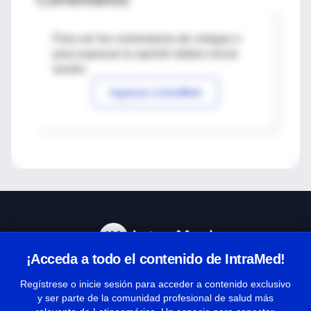
Para ver los comentarios de colegas o
para expresar tu opinión debes iniciar
sesión
Ingresar a IntraMed
¡Acceda a todo el contenido de IntraMed!
Centro de Ayuda
Regístrese o inicie sesión para acceder a contenido exclusivo
y ser parte de la comunidad profesional de salud más