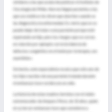
similares a las que acaba de publicar el Instituto de
Oncología de Milán. Aún me llegan pacientes a las
que sus médicos les dicen que aborten cuando se
las diagnostica la enfermedad. Es cierto que no se
puede dejar de tratar a una paciente porque esté
esperando un hijo, pero los riesgos que se corren,
en relación por ejemplo con la incidencia de
defectos congénitos en el bebé por la terapia, son
asumibles».
De hecho, este especialista recalca que sólo uno de
los hijos nacidos de una paciente tratada durante
el embarazo tuvo sordera en un oído.
La historia de estas madres termina con el relato
estremecedor de Amparo Pérez, de 32 años, quien
en su tercer embarazo tuvo que someterse a