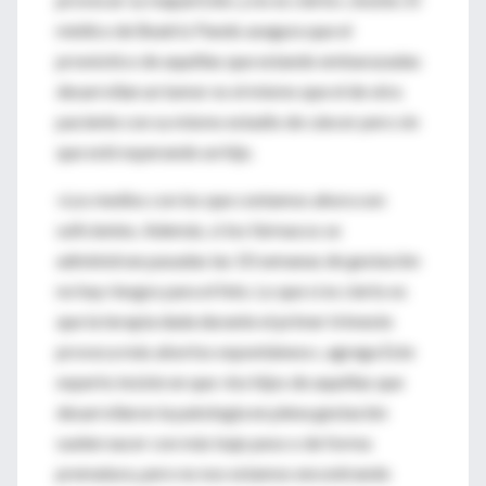
médico de Beatriz Pando asegura que el
pronóstico de aquéllas que estando embarazadas
desarrollan un tumor es el mismo que el de otra
paciente con su mismo estadio de cáncer pero sin
que esté esperando un hijo.
«Los medios con los que contamos ahora son
suficientes. Además, si los fármacos se
administran pasadas las 10 semanas de gestación
no hay riesgos para el feto. Lo que sí es cierto es
que la terapia dada durante el primer trimeste
provoca más abortos espontáneos», agrega Este
experto insiste en que «los hijos de aquéllas que
desarrollaron la patología en plena gestación
suelen nacer con más bajo peso o de forma
prematura, pero no nos estamos encontrando