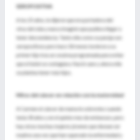
SEROPOSITIVA
A los 25 años, le dijeron que era portadora del
virus del sida y nunca imaginó que pudiera llegar a
tener descendencia. Tanto ella como su pareja son
seropositivos pero hace 18 meses tuvieron a su
primer hijo tras un cesárea programada para evitar
que el bebé se contagiara. Nació sano y ahora ella
se plantea tener más hijos.
Mitos del cáncer en relación con la maternidad
A Carmen el cáncer de mama le sobrevino cuando
tenía 30 años y en el quinto mes de embarazo, pero
hay otras muchas mujeres jóvenes que desean ser
madres una vez que han superado la enfermedad y