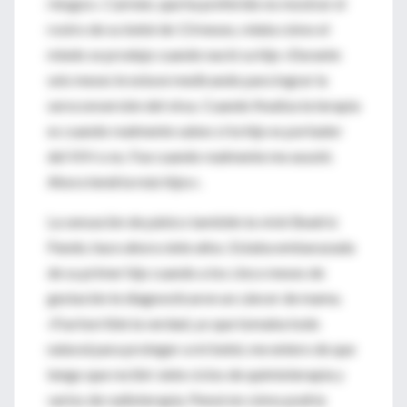
riesgos». Carmen, que ha preferido no mostrar el
rostro de su bebé de 13 meses, relata cómo el
miedo se produjo cuando nació su hijo «Durante
seis meses le estuve medicando para lograr la
seroconversión del virus. Cuando finaliza la terapia
es cuando realmente sabes si tu hijo es portador
del VIH o no. Fue cuando realmente me asusté.
Ahora tendría más hijos».
La sensación de pánico también la vivió Beatriz
Pando, hace ahora siete años. Estaba embarazada
de su primer hijo cuando a los cinco meses de
gestación le diagnosticaron un cáncer de mama.
«Fue horrible la verdad, yo que tomaba todo
natural para proteger a mi bebé, me entero de que
tengo que recibir siete ciclos de quimioterapia y
varios de radioterapia. Pensé en cómo podría