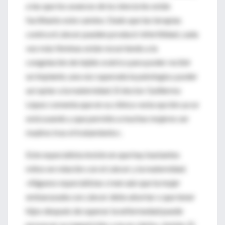
a las que los avances de la ciencia les están
facilitanto este camino. Dado que las terapias
contra el cáncer pueden producir infertilidad, cada
vez más féminas están recurriendo a la
congelación de tejido ovárico para poder recibir
un implante, una vez superada la patología y poder
así optar a la maternidad. El doctor Guillermo
López comenta que en su clínica «esta opción ya se
está usando y que permite a muchas mujeres ser
madres tras el tratamiento».
Este especialista insiste en que hay bastantes
mitos en relación con el cáncer y la maternidad.
«Algunos especialistas creen aún que la mujer
embarazada con cáncer debe abortar o que tener
hijos después de superar la enfermedad puede
provocar su reaparición; y no es cierto», insiste. El