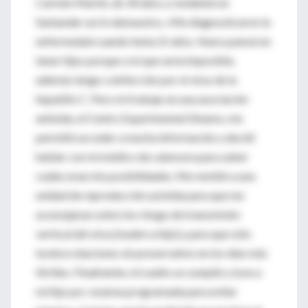
Carmen Martín, de 34 años y residente en
Santander así lo demuestra. «Me diagnosticaron la
enfermedad cuando tenía 21 años. Nunca pensé en
tener hijos porque creí que sería imposible,
además tengo coinfección por el virus de la
hepatitis C. Pero mi trabajo en una asociación
antisida, el Centro Experimental Dinamo, me
permitió acceder a mucha información y decidí
hablar con mi médico de cabecera para saber
cuáles eran mis posibilidades. Me remitió a una
unidad de reproducción asistida para que me
aconsejaran sobre los riesgo de transmisión
vertical del virus [madre a hijo] y para que sólo
tuviera relaciones sin preservativo en los días más
fértiles. Finalmente, mi sueño se cumplió y tuve a
mi hijo por cesárea programada para evitar