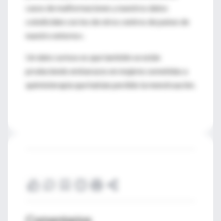
casos de malformaciones y nuestros datos
coindiciden con los de otros centros de países de
nuestro entorno».
Un dato curioso es que también se están
produciendo embarazos en mujeres sometidas a
quimioterapia que habían perdido la menstruación.
Comentarios