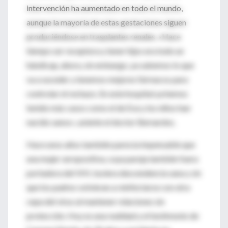
intervención ha aumentado en todo el mundo,
aunque la mayoría de estas gestaciones siguen
produciéndose en trasplantes renales. «Hace
tiempo ser receptora y tener hijos era todo un
hándicap, ahora, sin embargo, ya sabemos lo que
va a suceder y tenemos mejores fármacos para
controlar el rechazo. En este hospital ya hemos
tenido más casos como el de Eva y los niños han
nacido sanos», asiente el doctor Bernardos.
Hace unos años también parecía impensable que
una mujer seropositiva, cuya pareja también fuera
portadora del VIH, tuviera descendencia sana y sin
que los padres volvieran a reinfectarse con otra
cepa del virus al mantener relaciones sin
protección. Hoy es una realidad y el testimonio de