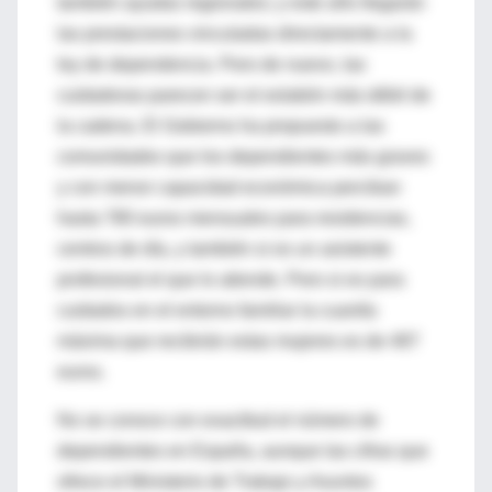
también ayudas regionales; y este año llegarán
las prestaciones vinculadas directamente a la
ley de dependencia. Pero de nuevo, las
cuidadoras parecen ser el eslabón más débil de
la cadena. El Gobierno ha propuesto a las
comunidades que los dependientes más graves
y con menor capacidad económica perciban
hasta 780 euros mensuales para residencias,
centros de día, y también si es un asistente
profesional el que lo atiende. Pero si es para
cuidados en el entorno familiar la cuantía
máxima que recibirán estas mujeres es de 487
euros.
No se conoce con exactitud el número de
dependientes en España, aunque las cifras que
ofrece el Ministerio de Trabajo y Asuntos