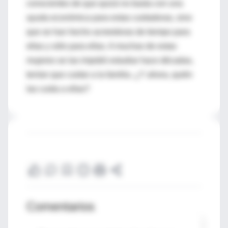
conscientes de que quizá no basta con una
ayuda económica para estas cuidadoras, sino
que se han hecho acreedoras de tiempo para
ellas y sólo para ellas. A muchas de estas
mujeres se las impidió estudiar hace décadas,
tenían que cuidar a la familia. ¿Y ahora, quién
las cuida a ellas?
Comentarios