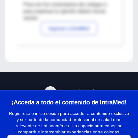
Para ver los comentarios de colegas o
para expresar tu opinión debes iniciar
sesión
Ingresar a IntraMed
¡Acceda a todo el contenido de IntraMed!
Centro de Ayuda
Regístrese o inicie sesión para acceder a contenido exclusivo
y ser parte de la comunidad profesional de salud más
relevante de Latinoamérica. Un espacio para conectar,
Términos y condiciones
compartir e intercambiar experiencias entre colegas.
| Políticas de privacidad