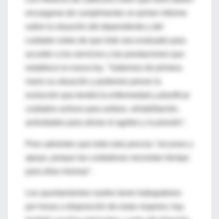
encargarse de cumplimentar un primer informe
sobre la situación del dependiente y del
cuidador antes de que éste sea evaluado para
acceder a los servicios y las prestaciones que
establece la nueva ley. "Sabemos de primera
mano su situación y podemos prever la
evolución que tendrá la enfermedad y planificar
cuidados activos para ambos, rehabilitación,
actividades para aliviar el agobio y la presión".
Pero advierten que todo esto precisa "recursos y
apoyo, porque las cuidadoras necesitan tiempo
para ellas mismas".
Los ayuntamientos suelen tener trabajadores
por horas a disposición de estas mujeres; hay