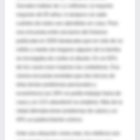
Sociales hablan de 1,1 millones, la mayoría
mayores de 65 años; ni tampoco se sabe
cuántos de estos son atendidos en casa. Pero
una encuesta entre ancianos del Imserso
publicada en 2004 destacaba que en más de un
millón y medio de hogares alguien de la familia
se encargaba de cuidar al abuelo. En un 83%
de los casos eran mujeres las cuidadoras. Esa
misma encuesta revelaba que dos tercios de
ellas tenían problemas personales y
económicos (un 26% no podía trabajar fuera de
casa y un 11% abandonó su empleo). Más de la
mitad afirmaba tener problemas de salud y un
45% un padecimiento crónico.
Ante una situación como esta, los médicos son