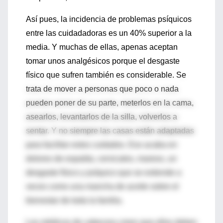
Así pues, la incidencia de problemas psíquicos
entre las cuidadadoras es un 40% superior a la
media. Y muchas de ellas, apenas aceptan
tomar unos analgésicos porque el desgaste
físico que sufren también es considerable. Se
trata de mover a personas que poco o nada
pueden poner de su parte, meterlos en la cama,
asearlos, levantarlos de la silla, volverlos a
sentar. Y no siempre las casas están adaptadas
para facilitar estos cuidados. Eso acaba en
dolores de espalda, cervicales, mareos, un
desgaste físico y psíquico que se extiende a
veces como una mancha de aceite sobre el
bienestar de toda la familia.
Los médicos de cabecera creen que ellos deben