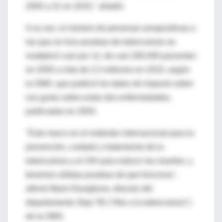
2005 a 31 en 2010," añadió.
A su vez, el número de personas seropositivas a
las que se hizo pruebas de tuberculosis se
multiplicó casi por 12, de casi 200.000 pacientes
en 2005 a más de 2,3 millones en 2010, según
la OMS, que publicó los datos de impacto sobre
sus guías sobre estas dos enfermedades,
publicadas en 2004.
"Este marco es el estándar internacional para la
prevención, cuidado y tratamiento de la
tuberculosis y el VIH para reducir las muertes, y
tenemos sólidas pruebas de que funciona",
afirmó Mario Raviglione, director del
departamento Stop TB ("Alto a la tuberculosis")
de la OMS.