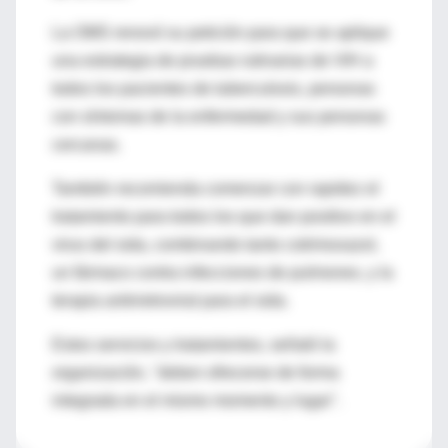
La OMS renovó su petición para que se aplique
una estrategia de pruebas rutinarias de VIH a
todos los pacientes de tuberculosis, personas
con síntomas de la enfermedad y sus personas
cercanas.
También recomienda comenzar con rapidez el
tratamiento para todos los que dan positivo en el
virus del sida, combinando tanto cotrimoxazol,
un fármaco contra infecciones de pulmones, y la
terapia antirretroviral para el sida.
Estos servicios y tratamientos, señaló la
organización, "deben ofrecerse de forma
integrada en el mismo momento y lugar".