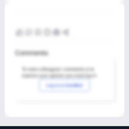
Comments
To view colleagues' comments or to
express your opinion you must log in
Log in to IntraMed