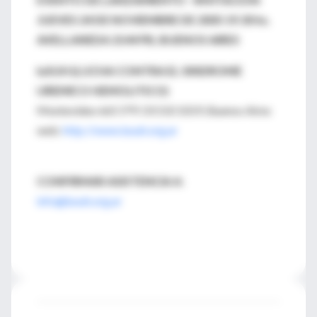
JUEVES 24 DE NOVIEMBRE DE 2005 19.30 hs.
AVELLANEDA 2144 PB, BUENOS AIRES
luSUH (LUCHA CONTRA EL SINDROME
UREMICO HEMOLITICO)
Montevideo 665 5°P. Of.510 1019, Buenos Aires
web:
http://www.lusuh.org.ar
CONFIRMAR ASISTENCIA A
:
info@lusuh.org.ar