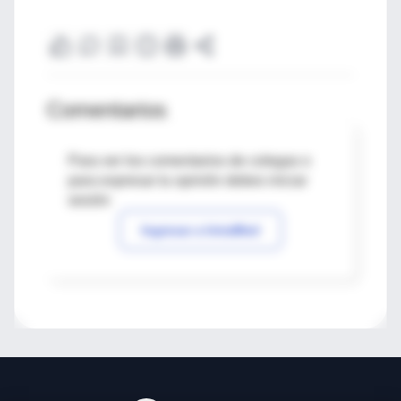
Comentarios
Para ver los comentarios de colegas o
para expresar tu opinión debes iniciar
sesión
Ingresar a IntraMed