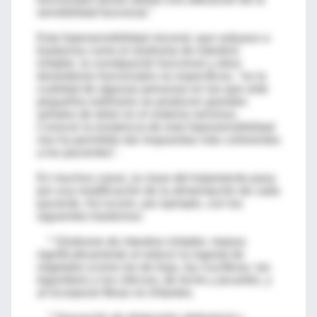
sensibilidad funcional."
Esta hipersensibilidad visceral, que subyace a
trastornos como el síndrome de intestino
irritable, la constipación funcional u otros
desórdenes funcionales no específicos, "es la
cualidad de algunas personas en las que ante
pequeños estímulos se producen grandes
señales de dolor en el sistema nervioso.
Conocer la existencia de esta hipersensibilidad
nos ha permitido dar respuestas más coherentes
a los pacientes".
En muchos casos, la clave del tratamiento pasa
por una modificación de la alimentación de cada
paciente. Así ocurre, por ejemplo, con los
siguientes trastornos:
* Síndrome de intestino irritable: mejora
significativamente al reducir la ingesta de
vegetales (como los de hoja, las crucíferas, las
legumbres y los cítricos), de leche y picantes, y
al incorporar fibras no irritantes.