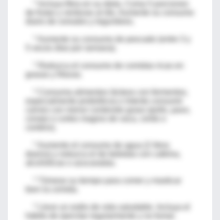
* Incluya fibra en su dieta. Coma 5 porciones
de frutas y verduras al día. Aumente su consumo
diario de cereales y legumbres.
* Aumente su consumo de pescado (entre 3 y
5 veces días por semana).
* Reduzca el consumo de comidas ricas en
grasas y frituras.
* Consuma alimentos lácteos con fermentos,
especialmente probióticos.n Intente consumir
carnes con menor contenido graso (pollo, pavo,
conejo o cortes magros de vaca, cerdo o
cordero).
* Aumente el consumo de agua (2 litros
diarios) y reduzca el de bebidas con cafeína,
alcohólicas o azucaradas.
* Tómese su tiempo para comer y masticar
bien la comida.
* Lleve un estilo de vida saludable. Incluya el
hábito de ejercitar regularmente y no fumar.