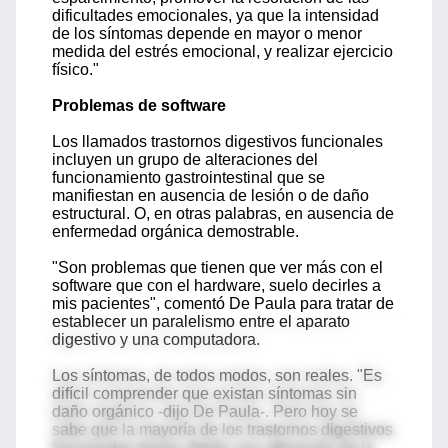
dificultades emocionales, ya que la intensidad
de los síntomas depende en mayor o menor
medida del estrés emocional, y realizar ejercicio
físico."
Problemas de software
Los llamados trastornos digestivos funcionales
incluyen un grupo de alteraciones del
funcionamiento gastrointestinal que se
manifiestan en ausencia de lesión o de daño
estructural. O, en otras palabras, en ausencia de
enfermedad orgánica demostrable.
"Son problemas que tienen que ver más con el
software que con el hardware, suelo decirles a
mis pacientes", comentó De Paula para tratar de
establecer un paralelismo entre el aparato
digestivo y una computadora.
Los síntomas, de todos modos, son reales. "Es
difícil comprender que existan síntomas sin
daño orgánico -dijo De Paula-. Pero hoy se
sabe que la mayoría de los trastornos digestivos
funcionales tienen detrás una alteración de la