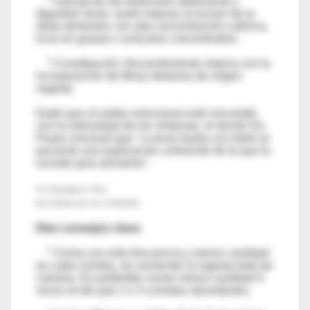
* Sensación de distensión abdominal y
digestión lenta: suele mejorar al excluir de la
dieta alimentos con alta concentración calórica,
ricos en grasas o azúcares concentrados.
* Constipación: frecuentemente mejora con la
incorporación de fibras dietarias de origen
vegetal.
Dado que el estrés emocional está vinculado
con la intensidad de los síntomas, el doctor De
Paula concluyó que "a veces basta con darle al
paciente una explicación coherente de lo que le
sucede para aliviarlos".
Por Sebastián A. Ríos
De la Redacción de LA NACION
Diez consejos clave
* Coma con más frecuencia y menor cantidad
en cada comida, sin aumentar la ingesta total de
calorías. Es preferible comer menor cantidad 5
veces al día que 2 o 3 comidas abundantes.