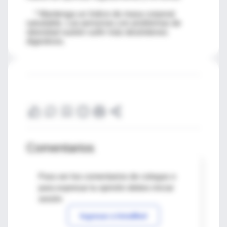
* Mantenga un índice de masa corporal
saludable. Las personas con problemas de
obesidad suelen sufrir más desórdenes
digestivos.
Comentarios
Para ver los comentarios de colegas o
para expresar tu opinión debes iniciar
sesión
Ingresar a IntraMed