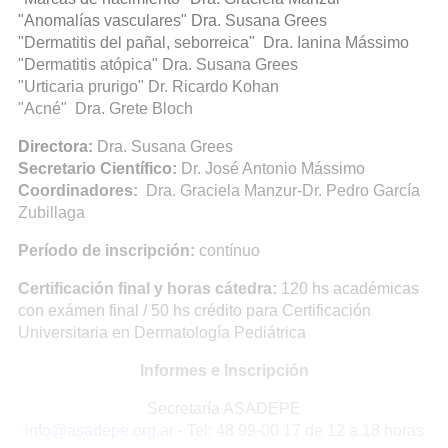
"Anomalías vasculares" Dra. Susana Grees
"Dermatitis del pañal, seborreica" Dra. Ianina Mássimo
"Dermatitis atópica" Dra. Susana Grees
"Urticaria prurigo" Dr. Ricardo Kohan
"Acné" Dra. Grete Bloch
Directora:
Dra. Susana Grees
Secretario Científico:
Dr. José Antonio Mássimo
Coordinadores:
Dra. Graciela Manzur-Dr. Pedro García
Zubillaga
Período de inscripción:
contínuo
Certificación final y horas cátedra:
120 hs académicas
con exámen final / 50 hs crédito para Certificación
Universitaria en Dermatología Pediátrica
Informes e Inscripción
Secretaría ASADEPE
info@asadepe.org.ar
- Tel: 48 99-00 17 de 12 a 18 horas