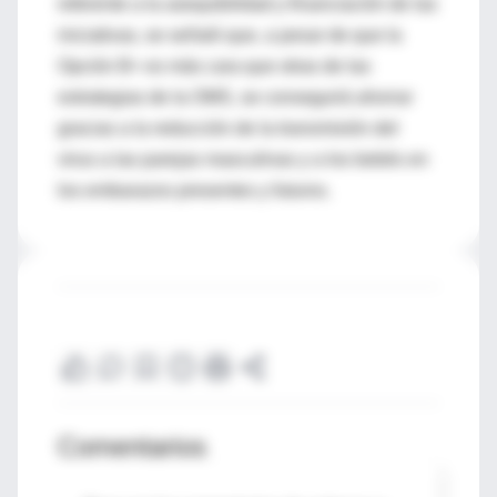
referente a la asequibilidad y financiación de las
iniciativas, se señaló que, a pesar de que la
Opción B+ es más cara que otras de las
estrategias de la OMS, se conseguirá ahorrar
gracias a la reducción de la transmisión del
virus a las parejas masculinas y a los bebés en
los embarazos presentes y futuros.
Comentarios