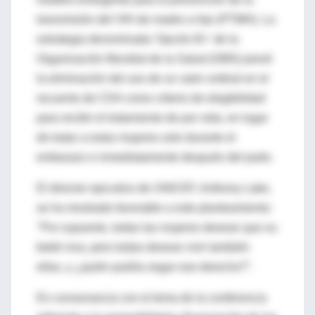
transmisión del VIH de madre a hijo (PTMH). La
estrategia denominada 'Opción B+' de la
Organización Mundial de la Salud (OMS) prevé
la eliminación del uso de un valor umbral en el
recuento de CD4 como criterio de elegibilidad
para recibir el tratamiento de por vida, en lugar
de tratar a estas mujeres solo durante el
embarazo e inmediatamente después del parto.
El director ejecutivo de UNICEF, Anthony Lake,
se ha mostrado favorable a este planteamiento:
"Por supuesto, todas las mujeres desean que su
bebé viva, pero todas desean vivir también
ellas, y ¿quién podría negar ese derecho?".
En consonancia con el tema de la conferencia