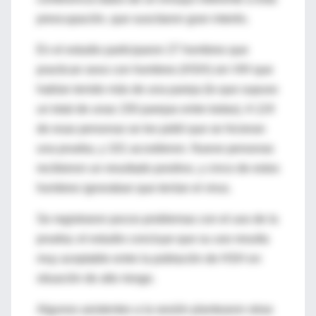
preocupación, que suscitaron gran interés.
En el estudio participaron 27 hombres que
practican sexo con hombres (HSH) sin VIH que
habían tenido más de una pareja (lo que supuso
un total de unas 150 parejas entre todas). A 124
de esas personas se les pidió que se hicieran
una prueba, y 101 accedieron. Nueve personas
recibieron un resultado positivo, y cinco de estos
hombres ignoraban que tenían el virus.
Se registraron pocos problemas con el uso de la
prueba; el estudio concluye que su uso resulta
muy aceptable entre la población de HSH en
situación de alto riesgo.
Algunos asistentes a la sesión plantearon otras