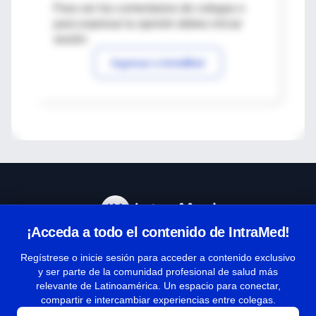
Para ver los comentarios de colegas o
para expresar tu opinión debes iniciar
sesión
Ingresar a IntraMed
¡Acceda a todo el contenido de IntraMed!
Centro de Ayuda
Regístrese o inicie sesión para acceder a contenido exclusivo
y ser parte de la comunidad profesional de salud más
relevante de Latinoamérica. Un espacio para conectar,
Términos y condiciones
compartir e intercambiar experiencias entre colegas.
| Políticas de privacidad