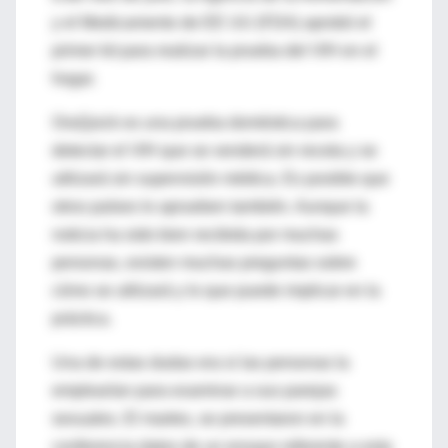
y el Medicamento de EE UU (FDA) aprobó el
primer kit para realizar la prueba del VIH en el
hogar.
OraQuick es una prueba doméstica para
detectar el VIH que se venderá sin receta y se
utilizará sin supervisión médica. Es posible que
otros países lo aprueben también. Aunque la
noticia ha sido bien recibida por muchas
personas, existen muchas preguntas sobre
cómo se utilizará y lo que puede implicar en la
práctica.
Una de estas dudas era si las personas la
emplearían para examinar a sus parejas
sexuales. El martes, se presentaron en la
conferencia datos de un ensayo referente a esta