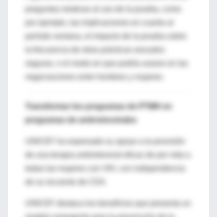
preguntas relativas al uso de la prueba, como
por ejemplo, las implicaciones en cuanto al
período ventana, el impacto de la prueba sobre
la frecuencia de otras prácticas sexuales
seguras, o el modo en que podría usarse en las
negociaciones entre hombres y mujeres.
Transformar los programas de PTMH en
programas de antirretrovirales
UNICEF ha expresado su apoyo a la provisión
de una terapia antirretroviral eficaz de por vida a
todas las mujeres con VIH, con independencia
de su recuento de CD4.
UNICEF destaca los beneficios que presenta un
modelo emergente para la prevención de la