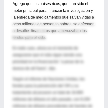
Agregó que los países ricos, que han sido el
motor principal para financiar la investigación y
la entrega de medicamentos que salvan vidas a
ocho millones de personas pobres, se enfrentan
a desafíos financieros que amenazaban los
fondos para el sida.
En todo caso, ahora es el momento de
asegurarse que el sida sigue siendo una
prioridad en la financiación "a pesar de la
dureza de ahí fuera", dijo.
Según el informe de Naciones Unidas, los
fondos para la prevención del VIH y su
tratamiento alcanzaron un total de 16.800
millones de dólares el año pasado, con 8.200
millones de dólares procedentes de fuentes de