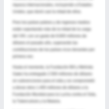
riqueza internacionales, incluyendo a Estados
Unidos, que donó casi la mitad de ellos.
Pero los países pobres y de ingresos medios
están soportando más de la mitad de la carga
del VIH, con un gasto de 8.600 millones de
dólares el pasado año, superando las
contribuciones de los países ricos donantes por
primera vez.
Hasta el momento, la Fundación Bill y Melinda
Gates ha entregado 2.500 millones de dólares
en subvenciones para el sida y se comprometió
a donar otros 1.400 millones de dólares a la
Fundación Mundial para la Lucha contra el Sida,
la Tuberculosis y la Malaria.