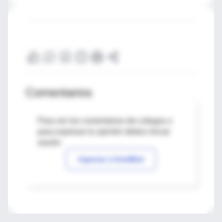
Comentarios
Para ver los comentarios de colegas o
para expresar tu opinión debes iniciar
sesión
Ingresar a IntraMed