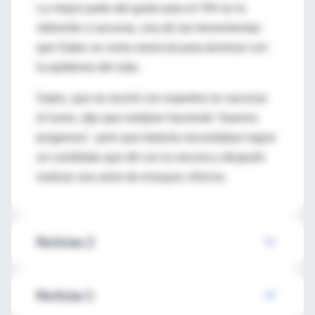
La mayor parte del gasto para el VIH es la
referente a vacunas, una de las herramientas
que Gates ve como esencial para terminar con
la epidemia del sida.
Gates, que se reunió con expertos en vacunas
el lunes, dijo que estaban haciendo "buenos
progresos", pero que todavía necesitaban lograr
un candidato que dé con la vacuna y después
realizar una serie de ensayos clínicos.
Noticias 2
Noticias 1