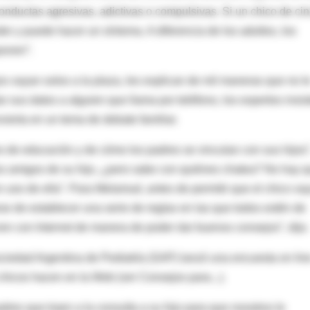
nductas agresivas, adictivas o compulsivas. Si un chico de ci
r y puede hacer un síntoma. A diferencia de los adultos, los
ponen”.
os vayan solos a la plaza, les explican de mil maneras que no l
r sus datos a alguien que llama por teléfono, los expertos insis
vierta en un tema de debate familiar.
o de educación y de cómo los padres se vinculan con sus hijos”
os amigos de su hijo, ¿pero sabe con quiénes chatea? No hay 
n uso de ella”. Para Melamud, antes de permitir que el chico va
se de establecer una serie de reglas en las que todos estén de
en con Internet de manera de poder dar buenos consejos”, dijo.
ciedad Argentina de Pediatría (SAP) lanzó una encuesta on lin
chicos hacen en la Web (ver Consejos para...).
dres que traen a la consulta a su hijo para que nosotros le