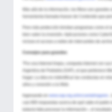
Más allá de la información, los filtros son grandes 
herramienta llamada Asesor de Contenido que permit
Pero más protección brindan programas como el
bien valen la inversión. Aplicaciones como CyberS
incluso el acceso a redes de intercambio de archi
Consejos para grandes
“Por una Internet limpia, comparta Internet con su
Argentina de Pediatría (SAP), al que pertenece M
hogar. La idea es indentificar las conductas en rel
años y conexión a la Web.
Ingresando en
www.sap.org.ar/encuestahogares
, 
casi 800 respuestas acerca de qué sabe el padre so
todavía falta procesar la información–, el resulta