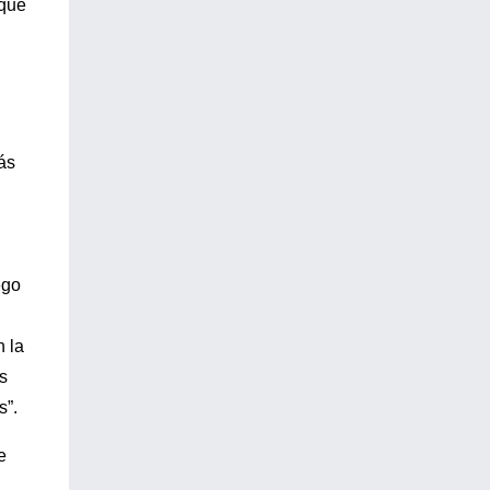
 que
ás
ego
n la
s
s”.
e