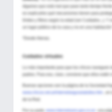
digamos que está mal que pase tanto tiempo frente
es explicarles qué mecanismos tienen para proteg
límites y filtros según la edad (ver Cuidados...). Y
un lugar público de la casa y no en una habitación”
*Desde Atenas.
Cuidados virtuales
Lo más importante para que los chicos naveguen de
padres. Para eso, claro, conviene que ellos estén i
Buenas opciones son la página de la Sociedad Arg
www.chicos.net.ar/internetsegura/adultos.htm
, en 
de la Red.
Por su parte,
www.internetsano.gov.co.es
una pági