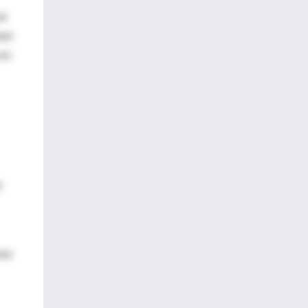
er
ner
 en
s
uso