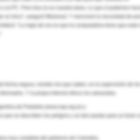
 a la PC. Pero ésa no es nuestra tarea. Lo que sí podemos hac
er al chico”, aseguró Melamud. Y mencionó la necesidad de po
 enfatizó: “La regla de oro es que la computadora tiene que estar
.
 forma segura, insisten los que saben, es la supervisión de lo
nformados. Y la propia Internet ofrece los salvavidas.
entina de Pediatría (www.sap.org.ar) y
la que se describen los peligros y se dan pautas para un buen 
na muy completa del gobierno de Colombia.