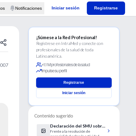
Iniciar sesión
Registrarse
tos
Notificaciones
¡Súmese a la Red Profesional!
Regístrese en IntraMed y conecte con
profesionales de la salud de toda
Latinoamérica.
2007
+1.1 M profesionales de la salud
Impulse su perfil
Registrarse
Iniciar sesión
Contenido sugerido
Declaración del SMU sobre
Frente a la resolución de
resolución de esencialidad