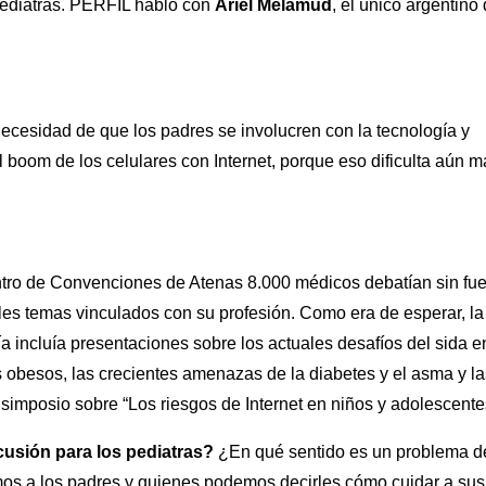
 pediatras. PERFIL habló con
Ariel Melamud
, el único argentino
necesidad de que los padres se involucren con la tecnología y
 boom de los celulares con Internet, porque eso dificulta aún m
entro de Convenciones de Atenas 8.000 médicos debatían sin fu
ales temas vinculados con su profesión. Como era de esperar, la
 incluía presentaciones sobre los actuales desafíos del sida e
s obesos, las crecientes amenazas de la diabetes y el asma y la
simposio sobre “Los riesgos de Internet en niños y adolescente
cusión para los pediatras?
¿En qué sentido es un problema d
amos a los padres y quienes podemos decirles cómo cuidar a sus