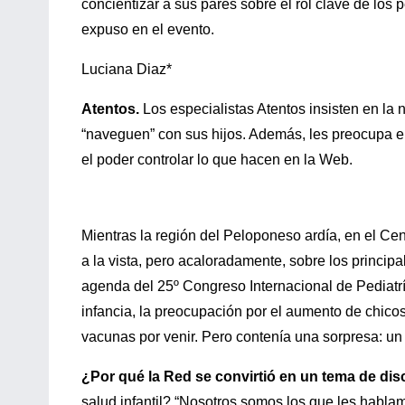
concientizar a sus pares sobre el rol clave de los
expuso en el evento.
Luciana Diaz*
Atentos.
Los especialistas Atentos insisten en la 
“naveguen” con sus hijos. Además, les preocupa el
el poder controlar lo que hacen en la Web.
Mientras la región del Peloponeso ardía, en el C
a la vista, pero acaloradamente, sobre los princip
agenda del 25º Congreso Internacional de Pediatría
infancia, la preocupación por el aumento de chico
vacunas por venir. Pero contenía una sorpresa: un 
¿Por qué la Red se convirtió en un tema de dis
salud infantil? “Nosotros somos los que les habl