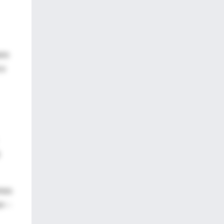
ero
 e
emos
er –