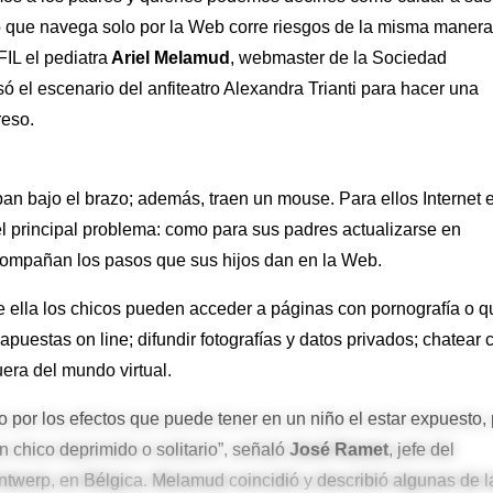
co que navega solo por la Web corre riesgos de la misma manera
FIL el pediatra
Ariel Melamud
, webmaster de la Sociedad
só el escenario del anfiteatro Alexandra Trianti para hacer una
reso.
pan bajo el brazo; además, traen un mouse. Para ellos Internet 
el principal problema: como para sus padres actualizarse en
compañan los pasos que sus hijos dan en la Web.
e ella los chicos pueden acceder a páginas con pornografía o q
apuestas on line; difundir fotografías y datos privados; chatear 
uera del mundo virtual.
 por los efectos que puede tener en un niño el estar expuesto, 
 chico deprimido o solitario”, señaló
José Ramet
, jefe del
ntwerp, en Bélgica. Melamud coincidió y describió algunas de l