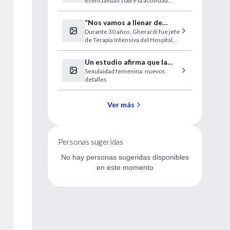
esencialidad sobre la actividad
por parte del MTSS y MSP
anestésico-quirúrgica en ASSE, de
fecha 13 de agosto de 2007, el
“Nos vamos a llenar de
SMU establece:
Durante 30 años, Gherardi fue jefe
enfermos en estado
de Terapia Intensiva del Hospital
vegetativo”
de Clínicas.
Un estudio afirma que la
Sexulaidad femenina: nuevos
mujer tiene próstata y
detalles
eyacula
Ver más
Personas sugeridas
No hay personas sugeridas disponibles
en este momento