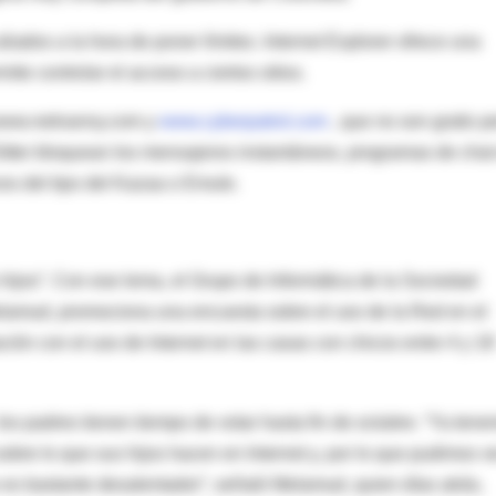
aliados a la hora de poner límites. Internet Explorer ofrece una
e controlar el acceso a ciertos sitios.
 www.netnanny.com y
www.cyberpatrol.com
, que no son gratis p
itter bloquean los mensajeros instantáneos, programas de chat
vos del tipo del Kazaa o Emule.
s hijos”. Con ese lema, el Grupo de Informática de la Sociedad
elamud, promociona una encuesta sobre el uso de la Red en el
ación con el uso de Internet en las casas con chicos entre 4 y 18
los padres tienen tiempo de votar hasta fin de octubre. “Ya ten
bre lo que sus hijos hacen en Internet y, por lo que pudimos v
do es bastante desalentador”, señaló Melamud, quien días atrás,