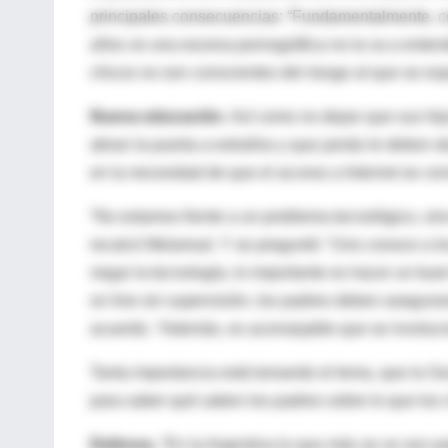
principales consecuencias: “Fundamentalmente, co
años ve una escena pornográfica no la va a entende
chicos no son conscientes del riesgo al que se ex
Nueva educación
. Así como no dejan que sus hij
abran la puerta a extraños y que jamás le deben da
en la necesidad de que el acceso a Internet se con
“No estamos frente a un problema tecnológico, sin
recalcó Melamud. Y se preguntó: “Uno conoce a l
negar la tecnología, lo importante es hacer un bue
on line sin supervisión, los padres deben asegurar
acuerdo. “Además, es aconsejable que se involucr
Tanta importancia está tomando el tema, que la So
para saber qué saben los padres sobre lo que los 
Defensa.
“En la Argentina lo que más se ve son pa