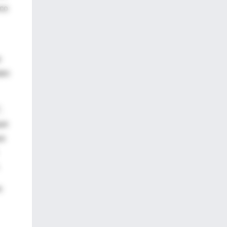
nco
e
ten
,
que
ya
e