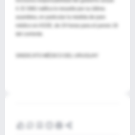
exclusiva responsabilidad del gobierno actual.
4. El SMU ratifica lo resuelto por su última
asamblea, en particular la medida de paro
médico en ASSE, de 24 horas para el jueves 16
del corriente.
SINDICATO MÉDICO DEL URUGUAY