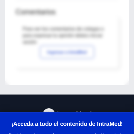
Comentarios
Para ver los comentarios de colegas o
para expresar tu opinión debes iniciar
sesión
Ingresar a IntraMed
¡Acceda a todo el contenido de IntraMed!
Centro de Ayuda