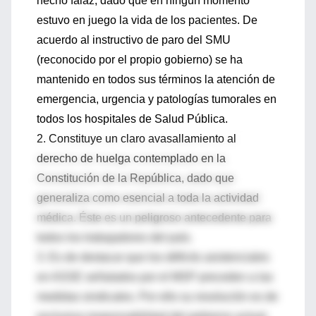
hecho falaz, dado que en ningún momento
estuvo en juego la vida de los pacientes. De
acuerdo al instructivo de paro del SMU
(reconocido por el propio gobierno) se ha
mantenido en todos sus términos la atención de
emergencia, urgencia y patologías tumorales en
todos los hospitales de Salud Pública.
2. Constituye un claro avasallamiento al
derecho de huelga contemplado en la
Constitución de la República, dado que
generaliza como esencial a toda la actividad
médica. Éste es un peligroso antecedente para
todos los trabajadores del país.
3. Es de destacar que los déficits asistenciales
en ASSE señalados por el MSP preceden a las
medidas sindicales. Por ello su resolución es de