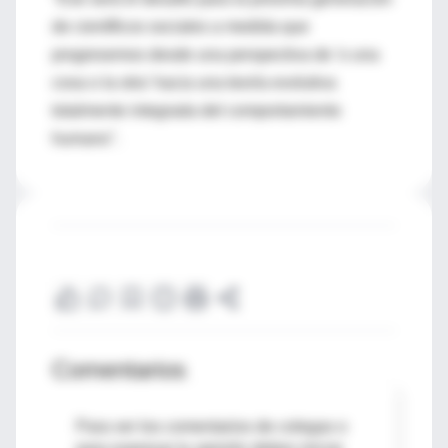
de científicos sociales a medida que
progresemos desde una perspectiva de 'o una
cosa o la otra' hacia una teoría evolutiva
totalmente integrada del comportamiento
humano".
Comentarios
Para ver los comentarios de colegas o