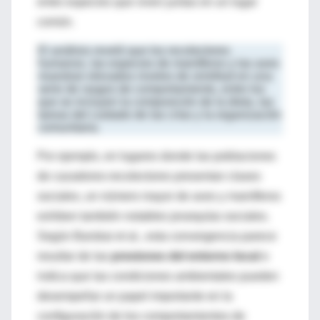
entre especies que viven juntas en un lugar
común.
El análisis reveló que los recolectores
humanos, las especies de mamíferos y las aves
muestran elevados niveles de similitud en una
serie de rasgos de comportamiento, entre los
que se incluyen la composición de la dieta, las
tareas del cuidado de las crías y la organización
comunitaria.
Por ejemplo, en lugares donde las poblaciones
de cazadores-recolectores presentan clases
sociales, un número mayor de aves y mamíferos
exhiben también notables jerarquías sociales.
Según Barsbai et al., esta convergencia parece
resultar de las
presiones del entorno local
e
indica que las condiciones ambientales pueden
desempeñar un papel importante en la
configuración de los comportamientos de