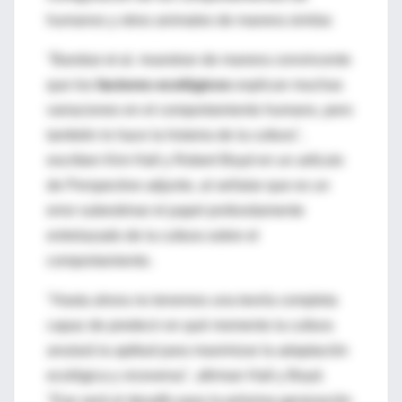
humanos y otros animales de manera similar.
"Barsbai et al. muestran de manera convincente
que los
factores ecológicos
explican muchas
variaciones en el comportamiento humano, pero
también lo hace la historia de la cultura",
escriben Kim Hall y Robert Boyd en un artículo
de Perspective adjunto, al señalar que es un
error subestimar el papel profundamente
entrelazado de la cultura sobre el
comportamiento.
"Hasta ahora no tenemos una teoría completa
capaz de predecir en qué momento la cultura
anulará la aptitud para maximizar la adaptación
ecológica y viceversa", afirman Hall y Boyd.
"Ese será el desafío para la próxima generación