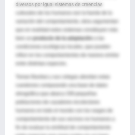
diversos por igual sistemas de creencias
culturales de los humanos son la fuente de la
variación del comportamiento, otros argumentan
que en realidad estos sistemas constituyen más
bien un
producto de la adaptación
a las
condiciones ecológicas locales, que pueden
influir en los comportamientos de manera similar
entre distintas especies.
Toman Barsbai y sus colegas abordan estas
cuestiones comparando una base de datos
etnográfica que abarca 339 pequeñas
poblaciones de cazadores-recolectores
humanos en todo el mundo con los rasgos de
comportamiento de sus vecinos no humanos a
fin de evaluar la similitud de comportamiento