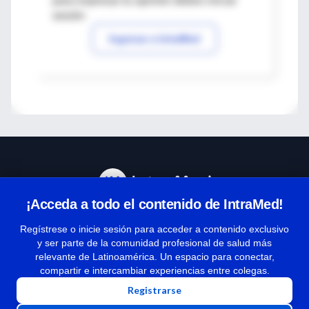
para expresar tu opinión debes iniciar
sesión
Ingresar a IntraMed
¡Acceda a todo el contenido de IntraMed!
Centro de Ayuda
Regístrese o inicie sesión para acceder a contenido exclusivo
y ser parte de la comunidad profesional de salud más
relevante de Latinoamérica. Un espacio para conectar,
Términos y condiciones
compartir e intercambiar experiencias entre colegas.
| Políticas de privacidad
Registrarse
| Todos los derechos reservados | Copyright 1997-2026