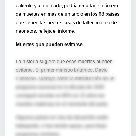
caliente y alimentado, podría recortar el número
de muertes en más de un tercio en los 68 países
que tienen las peores tasas de fallecimiento de
neonatos, refleja el informe.
Muertes que pueden evitarse
La historia sugiere que esas muertes pueden
evitarse. El primer ministro británico, David
Cameron, subraya cómo la introducción de un
programa nacional en la década de 1930
consiguió recortar un 80% en 15 años las
muertes maternas en el momento del parto.
Algunos países en vías de desarrollo están
trabajando, o han tenido apoyo, para forjar
programas similares.