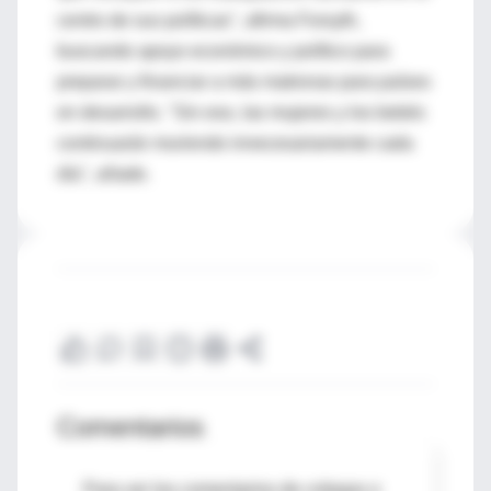
centro de sus políticas", afirma Forsyth,
buscando apoyo económico y político para
preparar y financiar a más matronas para países
en desarrollo. "Sin eso, las mujeres y los bebés
continuarán muriendo innecesariamente cada
día", añade.
Comentarios
Para ver los comentarios de colegas o