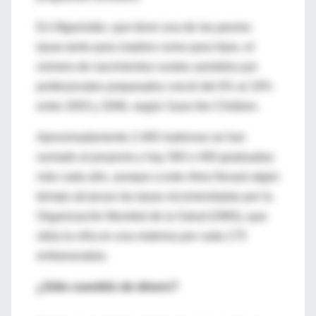
En Afganistán, que tiene una de las peores
tasas tanto para madres como para hijos, el
número de nacimientos rurales asistidos por
profesionales preparados creció del 6% al 19%
entre 2003 y 2006, según Save the Children.
Aproximadamente 2.400 matronas se han
sumado al proyecto y hay 300 o 400 graduadas
más cada año, aunque a este ritmo llevará algún
tiempo alcanzar las tasas recomendadas por la
Organización Mundial de la Salud (OMS), que
sitúa la cifra en una matrona por cada 175
embarazadas.
¿Sólo cuestión de dinero?