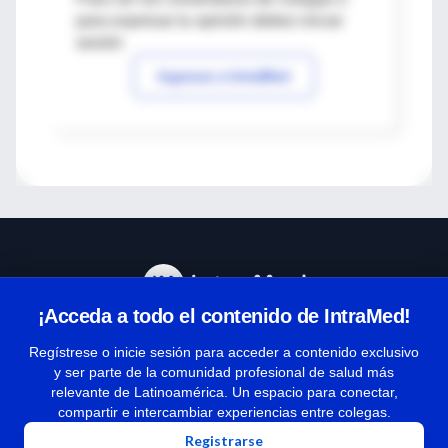
para expresar tu opinión debes iniciar
sesión
Ingresar a IntraMed
¡Acceda a todo el contenido de IntraMed!
Centro de Ayuda
Regístrese o inicie sesión para acceder a contenido exclusivo
y ser parte de la comunidad profesional de salud más
relevante de Latinoamérica. Un espacio para conectar,
Términos y condiciones
compartir e intercambiar experiencias entre colegas.
| Políticas de privacidad
Registrarse
| Todos los derechos reservados | Copyright 1997-2026