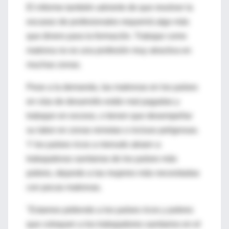
El informe también advierte de que resolver la
escasez de profesionales requerirá algo más
que dinero para la formación. Trabajar como
matrona no es una profesión muy atractiva en
muchas zonas.
Pese a la demanda, las matronas en los países
en vías de desarrollo están mal pagadas y
trabajan en exceso, o tienen que desempeñar
su labor en zonas remotas o incluso peligrosas.
Y los países ricos a menudo atraen a
trabajadoras sanitarias de los países más
pobres, dejando a las mujeres más necesitadas
con pocas matronas.
"Estamos pidiendo a los países ricos y pobres
que coloquen a los trabajadores sanitarios en el