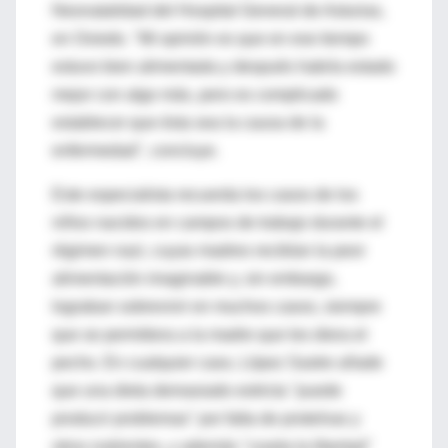
Neonatalidad del Hospital General de Asturias,
en Oviedo. "Mi opinión es que en ese tiempo
estuvo bien alimentada y después habría estado
mejor con algo más, pero es complicado
establecer que ésta sea la causa de la
enfermedad", concluye.
Este especialista recuerda los casos de los
niños nacidos en campos de trabajo durante el
régimen nazi, cuyas madres recibían la peor
alimentación imaginable y, sin embargo,
lograban sobrevivir en muchos casos, siempre
que se permitiera a la madre que les diera el
pecho. En cualquier caso, López Sastre añade
que una dieta demasiado estricta "puede
producir problemas" por falta de proteínas y
otros nutrientes, y además "coarta la libertad"