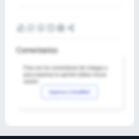
Comentarios
Para ver los comentarios de colegas o
para expresar tu opinión debes iniciar
sesión
Ingresar a IntraMed