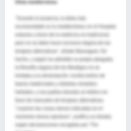
Dieta mediterránea
"Durante la lactancia, la dieta más
recomendable es la mediterránea; en el Hospital
estamos a favor de la medicina no tradicional,
pero no se debe hacer excesivo dogma de las
terapias alternativas", añade Massaguer. De
hecho, y según ha admitido su propia abogada,
la filosofía vegana de los Moaligou no se
limitaba a la alimentación: recibía baños de
barros medicinales y distintos remedios
herbales, y sus padres desoían al médico en
favor de manuales de terapias alternativas.
"Leyeron las cosas menos indicadas en el
momento menos oportuno", justifica su letrada,
según declaraciones recogidas por 'The