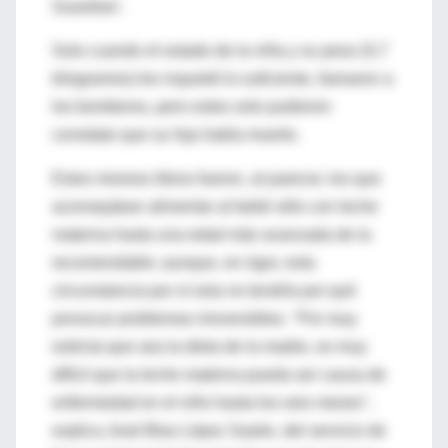
Guardian'.
Solo cuando el estado de la niña y su peso (5,7
kilogramos) les inquietó lo suficiente, llamaron a
los bomberos, pero estos solo pudieron
constatar que su hija había muerto.
Estos mismos libros fueron, al parecer, los que
aconsejaban alimentar al bebé sólo con leche
materna hasta una edad más avanzada de la
recomendable; aunque, en rigor, esta
circunstancia por sí sola no tendría por qué
provocar problemas irreversibles. "Por muy
estricta que sea la dieta de la madre, es muy
difícil que la leche materna pueda ser causa de
enfermedad en el niño hasta los seis meses",
explica José Blas López Sastre, del servicio de