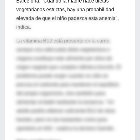
Barcelona. "Cuando la madre hace dietas
vegetarianas estrictas, hay una probabilidad
elevada de que el niño padezca esta anemia",
indica.
La vitamina B12 está presente en la carne,
aunque una adecuada dieta vegetariana o
vegana sustituye este alimento por otros de
origen vegetal que cumplen idéntica función. El
problema puede surgir cuando no sólo se
precisa el nutriente para mantener el equilibrio
del propio organismo, sino también para
alimentar al bebé mediante la lactancia. "Un
adulto podría obtener suficiente B12 de otras
fuentes, pero no las bastantes como para
aportarla al niño", explica la doctora Garrido.