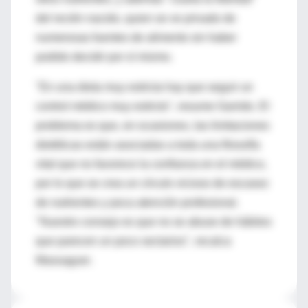
del recién nacido, quien se ve privado de
numerosas fuentes de alimento sin haber
podido decidir por sí mismo.
"En una dieta muy estricta hay que seguir un
control médico muy estricto", resume Garrido. El
problema es que, en ocasiones, las limitaciones
dietéticas están asociadas a toda una filosofía
vital que no favorece la confianza en el médico,
por lo que se crea un círculo vicioso de escasez
de nutrientes y poca atención profesional.
"Nuestro consejo es que no se abuse de hábitos
que parecen un poco sectarios", recalca
Massaguer.