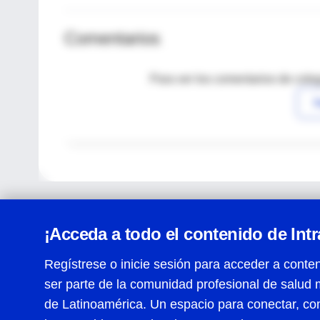
Comentarios
Para ver los comentarios de coleg
I
¡Acceda a todo el contenido de Int
Regístrese o inicie sesión para acceder a conten
ser parte de la comunidad profesional de salud 
Centro de Ayuda
de Latinoamérica. Un espacio para conectar, co