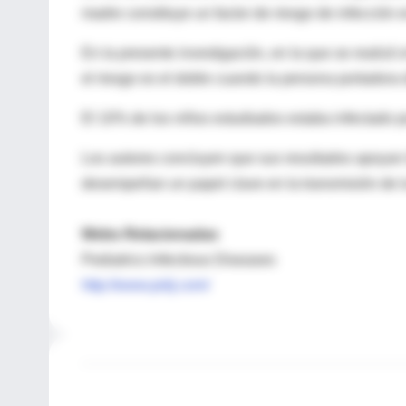
madre constituye un factor de riesgo de infección e
En la presente investigación, en la que se realizó
el riesgo es el doble cuando la persona portadora 
El 10% de los niños estudiados estaba infectado p
Los autores concluyen que sus resultados apoyan l
desempeñan un papel clave en la transmisión de la
Webs Relacionadas
Pediatrics Infectious Diseases
http://www.pidj.com/