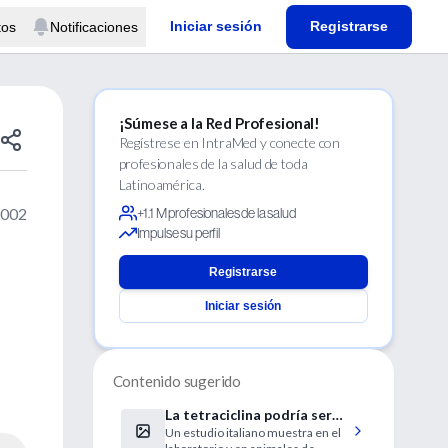
Iniciar sesión
Registrarse
tos
Notificaciones
¡Súmese a la Red Profesional!
Regístrese en IntraMed y conecte con
profesionales de la salud de toda
Latinoamérica.
2002
+1.1 M profesionales de la salud
Impulse su perfil
Registrarse
Iniciar sesión
Contenido sugerido
La tetraciclina podría ser
Un estudio italiano muestra en el
un tratamiento útil de la