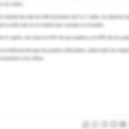
n los niños.
 el cribado de más de 300 escolares de 5 a 7 años, se observó 
de la infección es la madre que cuando es el padre.
or H. pylori, así como el 42% de las madres y el 28% de los pad
a evidencia de que los padres infectados, sobre todo las madr
 bacteria a los niños.