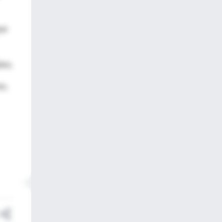
que
res.
es,