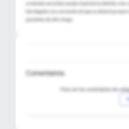
a menudo necesitan ayuda respiratoria debido a las c
han llegado a la conclusión de que se debería propor
pacientes de alto riesgo.
Comentarios
Para ver los comentarios de coleg
I