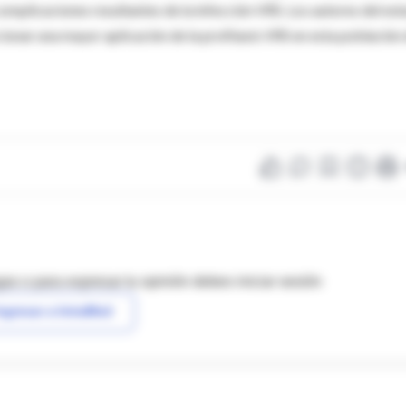
omplicaciones resultantes de la infección VRS. Los autores del est
cionar una mayor aplicación de la profilaxis VRS en esta población
as o para expresar tu opinión debes iniciar sesión
ngresar a IntraMed