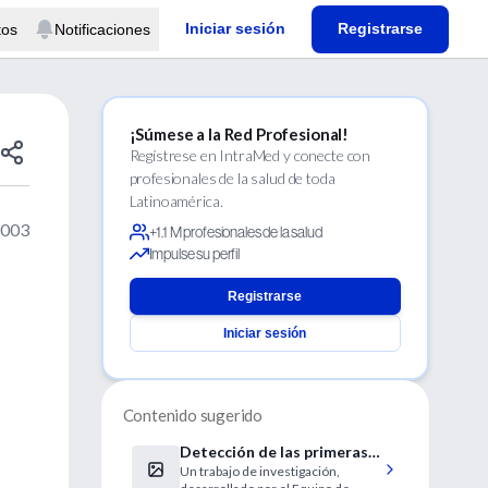
Iniciar sesión
Registrarse
tos
Notificaciones
¡Súmese a la Red Profesional!
Regístrese en IntraMed y conecte con
profesionales de la salud de toda
Latinoamérica.
2003
+1.1 M profesionales de la salud
Impulse su perfil
Registrarse
Iniciar sesión
Contenido sugerido
Detección de las primeras
Un trabajo de investigación,
resistencias a los fármacos