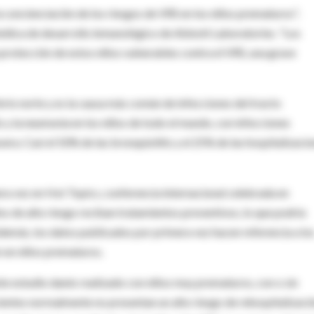
concienciación de los riesgos de VRS en los niños prematuros",
médica de desarrollo inmunológico de Abbott Laboratories. "Los
protección de estos niños vulnerables contra el VRS, una grave
io norte y es la causa más común de infecciones del tracto
is y la neumonía en los niños de todo el mundo, con infecciones
ra. Casi el 50% de las bronquiolitis y el 25% de las hospitalizaci
ra vez en Hot Topics, conferencia internacional celebrada en
os de alto riesgo reciban tratamientos preventivos, lo que podría
demás, los datos publicados por primera vez hacen referencia a lo
n en niños prematuros.
nte estudio danés realizado con niños muy prematuros, con o sin
entes normalmente no presentan un alto riesgo de rehospitalizació