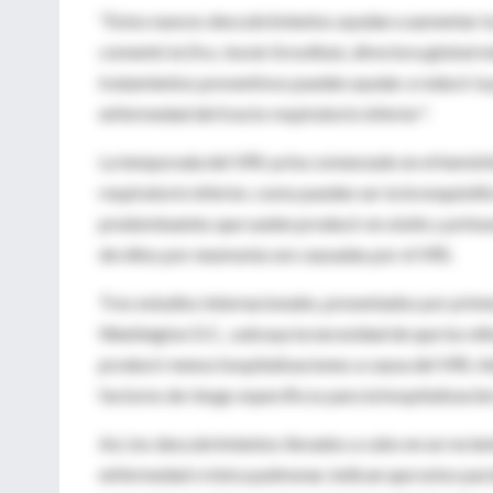
"Estos nuevos descubrimientos ayudan a aumentar la 
comentó la Dra. Jessie Groothuis, directora global 
tratamientos preventivos pueden ayudar a reducir la 
enfermedad del tracto respiratorio inferior".
La temporada del VRS ya ha comenzado en el hemisfer
respiratorio inferior, como pueden ser la bronquiolit
predominantes que suelen producir en otoño y primave
de niños por neumonia son causadas por el VRS.
Tres estudios internacionales, presentados por prime
Washington D.C., subraya la necesidad de que los niñ
producir menos hospitalizaciones a causa del VRS. A
factores de riesgo específicos para la hospitalizació
Así, los descubrimientos llevados a cabo en un recie
enfermedad crónica pulmonar, indican que estos paci