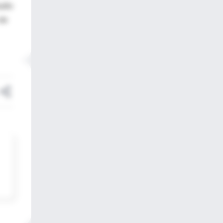
udio
 de