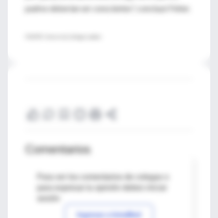
padres deberían ser conscientes", concluyó Fisher.
FUENTE: University College London
Comentarios
Para ver los comentarios de colegas o
para expresar tu opinión debes iniciar
sesión
Ingresar a IntraMed