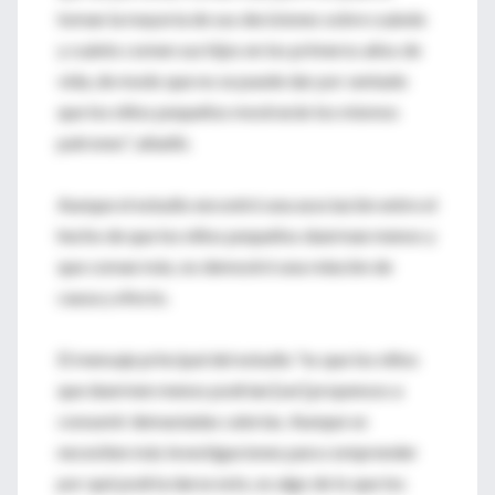
toman la mayoría de sus decisiones sobre cuándo
y cuánto comen sus hijos en los primeros años de
vida, de modo que no se puede dar por sentado
que los niños pequeños mostrarán los mismos
patrones", añadió.
Aunque el estudio encontró una asociación entre el
hecho de que los niños pequeños duerman menos y
que coman más, no demostró una relación de
causa y efecto.
El mensaje principal del estudio "es que los niños
que duermen menos podrían [ser] propensos a
consumir demasiadas calorías. Aunque se
necesiten más investigaciones para comprender
por qué podría darse esto, es algo de lo que los