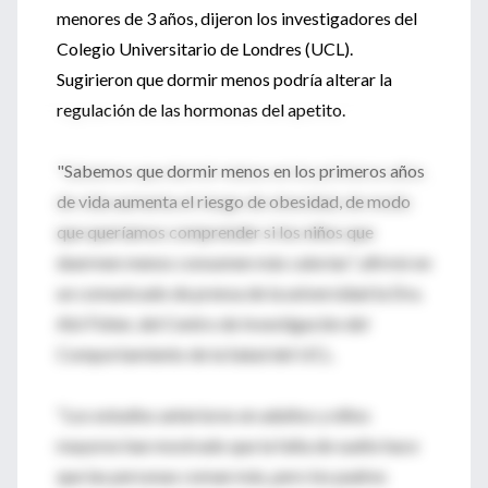
menores de 3 años, dijeron los investigadores del
Colegio Universitario de Londres (UCL).
Sugirieron que dormir menos podría alterar la
regulación de las hormonas del apetito.
"Sabemos que dormir menos en los primeros años
de vida aumenta el riesgo de obesidad, de modo
que queríamos comprender si los niños que
duermen menos consumen más calorías", afirmó en
un comunicado de prensa de la universidad la Dra.
Abi Fisher, del Centro de Investigación del
Comportamiento de la Salud del UCL.
"Los estudios anteriores en adultos y niños
mayores han mostrado que la falta de sueño hace
que las personas coman más, pero los padres