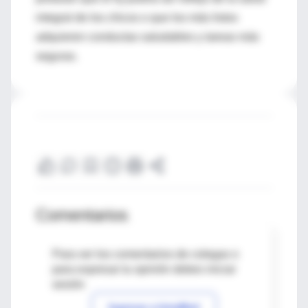
integral de los chicos o que los más listos
adquieren conductas saludables y tareas más
seguras.
Comentarios
Para ver los comentarios de colegas o
para expresar tu opinión debes iniciar
sesión
Ingresar a IntraMed