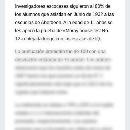
Investigadores escoceses siguieron al 80% de
los alumnos que asistían en Junio de 1932 a las
escuelas de Aberdeen. A la edad de 11 años se
les aplicó la prueba de «Moray house test No.
12» cotejada luego con las escalas de IQ.
La puntuación promedio fue de 100 con una
desviación estándar de 15 puntos. Los autores
observaron que los muertos antes de enero de
1997 fueron los que tuvieron un IQ de 97.7,
significativamente más bajo que el 102.0 de los
sujetos que todavía viven.
La sobrevida se redujo a 79% y 63% si el sujeto
estaba a 1 o 2 desviaciones estándar del
promedio, respectivamente. Los autores
postulan que el IQ podría ser reflejo de la salud