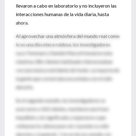
llevaron a cabo en laboratorio y no incluyeron las
interacciones humanas de la vida diaria, hasta
ahora.
Al aprovechar una atmósfera del mundo real como
lo es una discoteca ruidosa, los investigadores
Luca Tommasi y Daniele Marzoli tomaron nota
mientras 286 clientes habituales interactuaban
con una música estridente de fondo. La mayoría de
la gente que conversaba escuchaba con el oído
derecho.
En el segundo estudio, los investigadores se
acercaron a 160 clientes, musitaron una frase
inaudible y sin significado y esperaron a que
voltearan la cabeza para ver si ponían su oído
derecho o izquierdo. Y en un tercer estudio, los