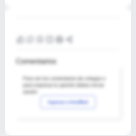
Comentarios
Para ver los comentarios de colegas o
para expresar tu opinión debes iniciar
sesión
Ingresar a IntraMed