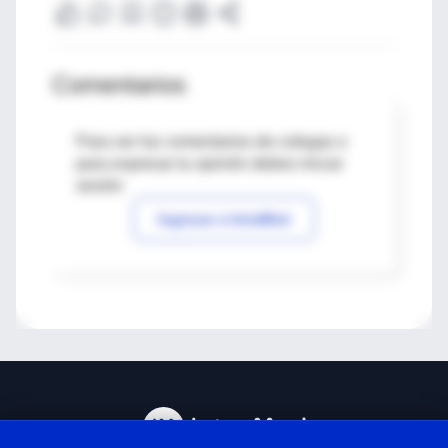
Comentarios
Para ver los comentarios de colegas o
para expresar tu opinión debes iniciar
sesión
Ingresar a IntraMed