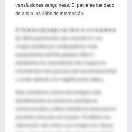
transfusiones sanguíneas. El paciente fue dado
de alta a las 48hs de internación.
El Sistema Quirúrgico da Vinci es un tratamiento
de última generación que consiste en una
cirugía asistida por computadoras. Este
equipamiento permite graduar, filtrar y
transformar los movimientos del cirujano en
movimientos más precisos del microinstrumental
y contar además con magnificación óptica.
Este asombroso avance tecnológico está
transformando las prácticas quirúrgicas
convencionales y ofrece beneficios tanto para el
paciente como para el cirujano. Posibilita una
internación más corta y una cirugía con: menos