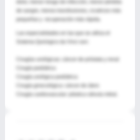
dolor, menor riesgo de infección, menor pérdida
de sangre, menos transfusiones, cicatrices más
pequeñas y recuperación más rápida.
Las especialidades en las que se utiliza el
Sistema Quirúrgico da Vinci son:
Cirugías urológicas: cáncer de próstata y renal
Cirugía pediátrica
Cirugía urológica pediátrica
Cirugía ginecológica: cáncer de útero
Cirugía cardiovascular: plástica válvula mitral.