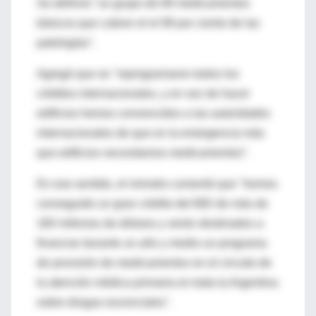
Se definirá "un grupo de 68 medicamentos
básicos que cubren el el 99 por ciento de las
patologías".
Agregó que se "reprogramaron todos los
créditos internacionales, y en vez de hacer
edificios hemos convencidos a las autoridades
internacionales de que en la emergencia más
que edificios necesitamos medicamentos”.
En ese sentido, el ministro comentó que "hemos
conseguido un gran crédito del BID de más de
160 millones de dólares y serán destinados a
financiar durante un año y medio un programa
de provisión de medicamentos en el circuito de
la atención médica primaria en toda la Argentina
sobre drogas escenciales".