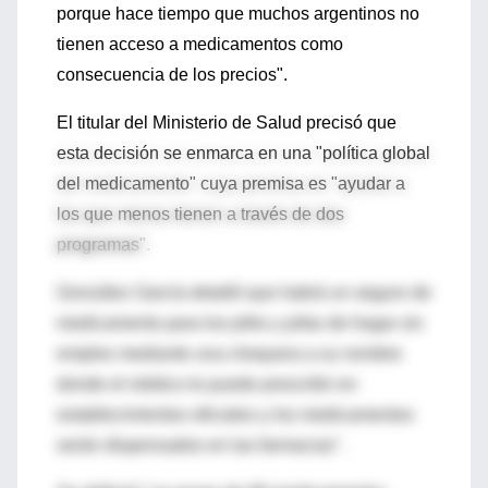
porque hace tiempo que muchos argentinos no
tienen acceso a medicamentos como
consecuencia de los precios".
El titular del Ministerio de Salud precisó que
esta decisión se enmarca en una "política global
del medicamento" cuya premisa es "ayudar a
los que menos tienen a través de dos
programas".
González García detalló que habrá un seguro de
medicamento para los jefes y jefas de hogar sin
empleo mediante una chequera a su nombre
donde el médico le puede prescribir en
establecimientos oficiales y los medicamentos
serán dispensados en las farmacias".