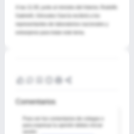
A las 11:30, junto al ministro del Interior, Rodolfo
Gabrielli, Gónzalez García recibirá a los
representantes de laboratorios nacionales y
extranjeros para tratar este tema.
Comentarios
Para ver los comentarios de colegas o
para expresar tu opinión debes iniciar
sesión