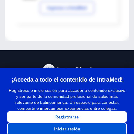
Ingresar a IntraMed
¡Acceda a todo el contenido de IntraMed!
Centro de Ayuda
Regístrese o inicie sesión para acceder a contenido exclusivo
y ser parte de la comunidad profesional de salud más
relevante de Latinoamérica. Un espacio para conectar,
Términos y condiciones
compartir e intercambiar experiencias entre colegas.
| Políticas de privacidad
Registrarse
| Todos los derechos reservados | Copyright 1997-2026
Iniciar sesión