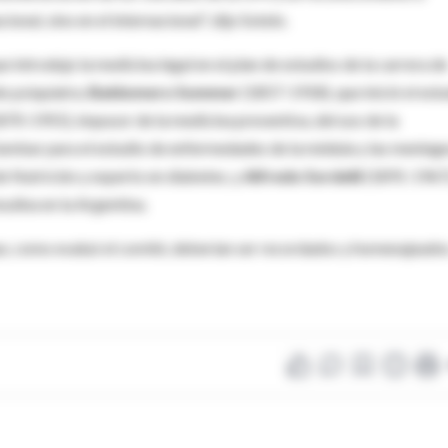
onal, sino en el internacional", dijo Sotelo.
 introdujo la medicina legal en el plan de estudios de la carrera de
o psiquiatra;
Baldomero Sommer
(1857-1918), que inició el est
870-1955), impusor de la medicina preventiva, del uso de la
lumbar para el estudio de enfermedades de la médula y las meninge
de Nutrición y experto en diabetes, y
Alfredo Sordelli
(1891-1967
ulina en la Argentina.
e, como evaluó el comité, deberían ser recordados y homenajeados