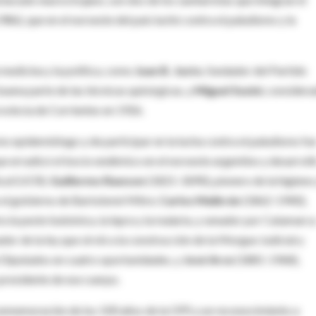
86), que en el noroeste del país luchó contra el paludismo y la
 medicina y la política, como
Juan B. Justo
, fundador del Partido
buena parte de las técnicas quirúrgicas, y
Miguel Susini
, consider
rovincia de Corrientes en 1926.
o epidemiólogo y de participar en la lucha contra el paludismo fu
e erradicó el bocio endémico en el noroeste argentino y desarroll
ical (UCR);
Guillermo Rawson
(1821-1890), pionero de la higiene 
te el gobierno de Bartolomé Mitre;
Carlos Malbrán
(1862-1940),
ra la peste bubónica, la lepra y la malaria, y senador por Catamarc
or de la ley que sirvió a la construcción de la Morgue Judicial y
 Diputados en cuatro oportunidades, y
José Arce
(1881-1968),
presidente de ese cuerpo.
 conmemoración de los 100 años de la OPS y un reconocimiento a