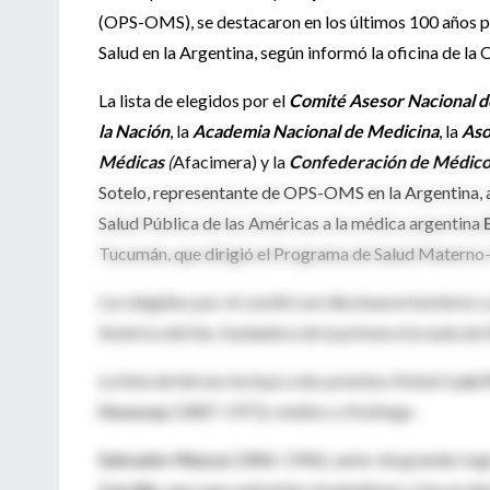
(OPS-OMS), se destacaron en los últimos 100 años po
Salud en la Argentina, según informó la oficina de la 
La lista de elegidos por el
Comité Asesor Nacional d
la Nación
, la
Academia Nacional de Medicina
, la
Aso
Médicas
(
Afacimera) y la
Confederación de Médicos
Sotelo, representante de OPS-OMS en la Argentina, a
Salud Pública de las Américas a la médica argentina
Tucumán, que dirigió el Programa de Salud Materno-I
Los elegidos por el comité son diecinueve hombres y
América del Sur, fundadora de la primera Escuela de 
La lista de héroes incluye a dos premios Nobel:
Luis 
Houssay
(1887-1971), médico y fisiólogo.
Salvador Mazza
(1886-1946), autor de grandes lo
Carrillo
, que supo enfrentar el paludismo y fue un de