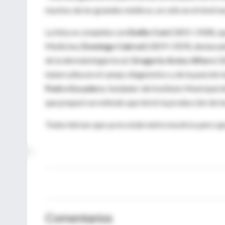
muchos de los grandes médicos, no sólo en el nivel naci
La lista se completa con
Emilio Coni
(1855-1928), que
Medicina;
Domingo Cabred
(1859-1929), destacad
de la dermatología local;
Gregorio Aráoz Alfaro
(1
tuberculina en el campo diagnóstico y de la punción 
Pedro Escudero
, fundador del Instituto Municipal 
que preparó un método que inició la producción de ins
Todos héroes que ya no están entre nosotros pero qu
Comentarios