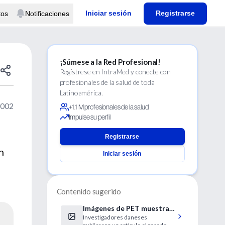
Iniciar sesión
Registrarse
tos
Notificaciones
¡Súmese a la Red Profesional!
Regístrese en IntraMed y conecte con
profesionales de la salud de toda
Latinoamérica.
2002
+1.1 M profesionales de la salud
Impulse su perfil
Registrarse
n
Iniciar sesión
Contenido sugerido
Imágenes de PET muestran
Investigadores daneses
que analgésicos y placebo