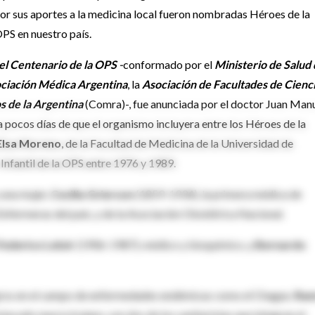
r sus aportes a la medicina local fueron nombradas Héroes de la
OPS en nuestro país.
el Centenario de la OPS
-
conformado por el
Ministerio de Salud
ciación Médica Argentina
, la
Asociación de Facultades de Cienc
 de la Argentina
(Comra)-, fue anunciada por el doctor Juan Man
 pocos días de que el organismo incluyera entre los Héroes de la
Elsa Moreno
, de la Facultad de Medicina de la Universidad de
nfantil de la OPS entre 1976 y 1989.
 una mujer,
Cecilia Grierson
(1859-1934), la primera médica de
Enfermeras del país, y de la Asociación Obstétrica Nacional.
Federico Leloir
(1906-1987), médico y bioquímico, y
Bernardo
gros en el campo de enfermedades endémicas como el Chagas;
Ra
stacado neurocirujano, son dos de los sanitaristas que integran el