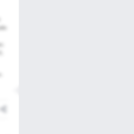
udio
s;
),
.