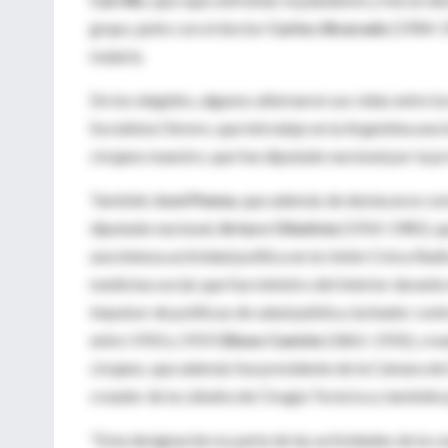
grupo, junto con el doctor
Carlos Alvarado
(1904-19
malaria.
De los elegidos, algunos alternaron sus vidas entre la
Socialista Obrero, que introdujo en la Argentina una 
cirujano maestro, que fue diputado nacional por la p
También
José Penna
, que además de destacarse com
diputado nacional;
Arturo Oñativia
(1914-1985), qu
una intensa actividad política en la Unión Cívica Rad
medicina social, que fue ministro del Interior duran
impulsor de políticas de salud pública, luchador cont
entre 1910 y 1919.
Eliseo Cantón
(1861-1931), cread
cirujano, que además fue presidente de la Cámara de
creador de la cátedra de Cirugía Torácica y también 
"Esta designación es parte de las actividades de la