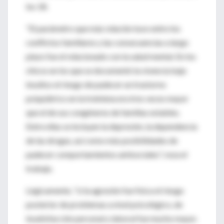
los 18.
"El parámetro que más relación tuvo entre los
conflictos familiares y las consecuencias a largo
plazo fue el relacionado con la salud mental. En los
chicos en los que se documentó la vivencia bajo
insultos el riesgo de padecer un trastorno
psiquiátrico en la treintena era tres veces mayor
que el de sus congéneres de familias estables.
Entre ellas se incluyen la depresión, la dependencia
de las drogas, así como más posibilidades de
padecer comportamientos antisociales", reza el
trabajo.
Lógicamente, "si la agresión fue física el riesgo
posterior de problemas a nivel psicológico, de
insatisfacción personal y laboral fue mucho mayor.