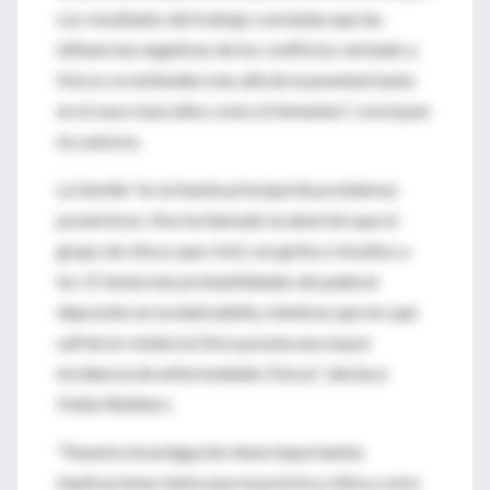
Los resultados del trabajo constatan que las
influencias negativas de los conflictos verbales y
físicos se extienden más allá de la juventud tanto
en el sexo masculino como el femenino", concluyen
los autores.
La familia "es la fuente principal de problemas
posteriores. Nos ha llamado la atención que el
grupo de chicos que vivió con gritos e insultos a
los 15 tenía más probabilidades de padecer
depresión en la edad adulta, mientras que los que
sufrieron violencia física poseía una mayor
incidencia de enfermedades físicas", destaca
Helen Reinherz.
"Nuestra investigación tiene importantes
implicaciones tanto para la práctica clínica como