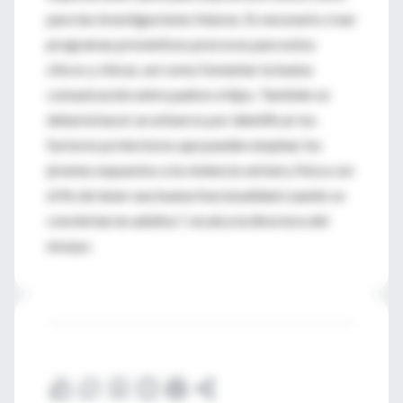
para las investigaciones futuras. Es necesario crear
programas preventivos precoces para estos
chicos y chicas, así como fomentar la buena
comunicación entre padres e hijos. También se
debería hacer un esfuerzo por identificar los
factores protectores que pueden emplear los
jóvenes expuestos a la violencia verbal y física con
el fin de tener una buena funcionalidad cuando se
conviertan en adultos", recalca la directora del
ensayo.