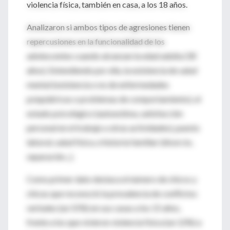
violencia física, también en casa, a los 18 años.
Analizaron si ambos tipos de agresiones tienen
repercusiones en la funcionalidad de los
adolescentes cuando alcanzan la edad adulta (30
años). Entendiendo por ella, la existencia de salud
mental (existencia o no de enfermedades
psiquiátricas o problemas de comportamiento), el
estado psicológico (autoestima, satisfacción
personal en el trabajo u otras actividades), puesto
laboral, salud física, e historia familiar (divorcio,
separación...).
Como primer dato destaca el número de chicos y
chicas que reconoció la prevalencia de conflictos
verbales (un 55%) en sus casas a los 15 años,
frente a los que vivieron violencia física (un 12%) a