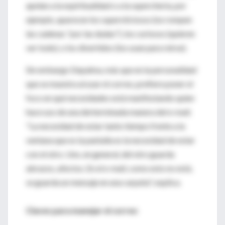
apelan a la espiritualidad o a la superchería, por
ejemplo, aparecen los supersticiosos (no rompen
las cadenas "por las dudas"), los curiosos (quieren
ver todo), o los divertidos (los usan para reirse).
Sin embargo Depalma, más que en la personalidad
que se muestra al usar el correo, prefiere poner el
foco en qué necesidades está manifestando quien
hace uso de una derterminada manera del e-mail.
"La necesidad de estar tanto tiempo frente a la
ventana que es la pantalla es la necesidad de estar
con el otro. Uno, en general, del otro guarda
abrazos, afectos. En el e-mail, como esto no está,
se guarda un mensaje en una carpeta", explica.
Claves para manejar el correo