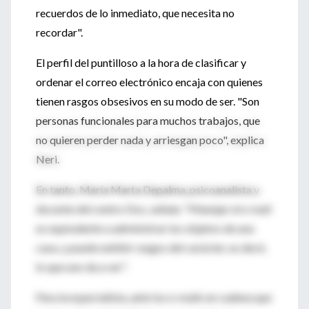
recuerdos de lo inmediato, que necesita no
recordar".
El perfil del puntilloso a la hora de clasificar y
ordenar el correo electrónico encaja con quienes
tienen rasgos obsesivos en su modo de ser. "Son
personas funcionales para muchos trabajos, que
no quieren perder nada y arriesgan poco", explica
Neri.
En tanto, María Marta Depalma, psicoanalista y
docente del centro Dos, señala: "Manejar el e-mail
es equivalente a administrar los objetos de una
casa, y puede exhibir rasgos del carácter, es decir,
lo que uno da a ver".
Para la especialista, ante los e-mails en cadena que