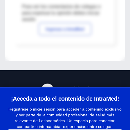
Para ver los comentarios de colegas o
para expresar tu opinión debes iniciar
sesión
Ingresar a IntraMed
¡Acceda a todo el contenido de IntraMed!
Centro de Ayuda
Regístrese o inicie sesión para acceder a contenido exclusivo
y ser parte de la comunidad profesional de salud más
relevante de Latinoamérica. Un espacio para conectar,
Términos y condiciones
compartir e intercambiar experiencias entre colegas.