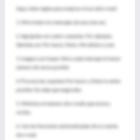
Aquí, siete reglas para mejorar el uso del e-mail:
1. Mire todos los mensajes de una sola vez.
2. Agrúpelos en cuatro carpetas. Por ejemplo,
llámelas así: Por hacer, Debo, Me deben y Leer.
3. Juegue a un toque: Abra cada mensaje el menor
número de veces posible.
4. Procese las carpetas Por hacer y Debo lo antes
posible. No deje que engorden.
5. Minimice el número de e-mails que envía y
recibe.
6. Use las funciones automatizadas de su cuenta
de e-mail.