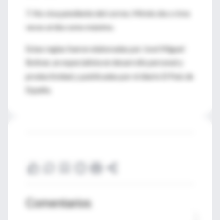
7. No viva pendiente del correo. Mírelo dos o tres
veces al día como máximo.
Estas reglas fueron elaboradas por José Miguel
Bolívar, un especialista en desarrollo personal y
productividad, y publicadas por el diario El País de
España.
Comentarios