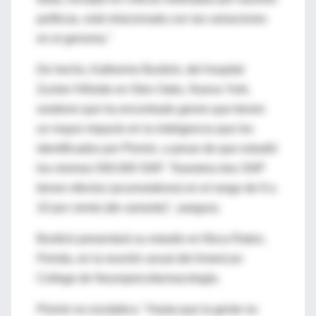
políticas, está relacionada con las variaciones
en el genoma."
De hecho, Katherine Burdick, del hospital
Zucker Hillside en Glen Oaks, Nueva York,
sostiene que ha encontrado genes que tienen
un mayor impacto en la inteligencia que los
identificados por Plomin, a pesar de que estudió
los mismos 500.000 SNP. "Nuestros tres SNP
tienen efectos (acumulativos) en el rango de 9 a
10 por ciento (de variante)", asegura.
Burdick presentará su estudio en Boca Raton,
Florida, en la reunión anual del American
College de Neuropsicofarmacología.
Plomin es escéptico: "Hasta que la gente no