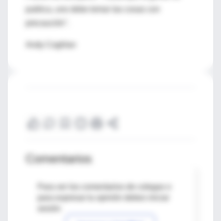
publica, uno debe tomar las cosas con
precaución".
Andy Coghlan
Comentarios
Para ver los comentarios de colegas o
para expresar tu opinión debes iniciar
sesión