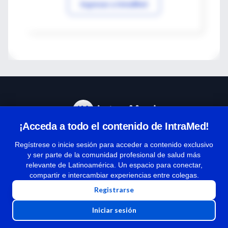
Ingresar a IntraMed
¡Acceda a todo el contenido de IntraMed!
Centro de Ayuda
Regístrese o inicie sesión para acceder a contenido exclusivo
y ser parte de la comunidad profesional de salud más
relevante de Latinoamérica. Un espacio para conectar,
Términos y condiciones
compartir e intercambiar experiencias entre colegas.
| Políticas de privacidad
Registrarse
| Todos los derechos reservados | Copyright 1997-2026
Iniciar sesión