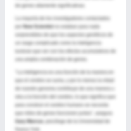
de genes altamente significativas.
La mayoría de los investigadores contactados
por
New Scientist
no estaban para nada
sorprendidos de que los aspectos genéticos de
un rasgo complicado como la inteligencia
tuvieran que ver con los efectos acumulativos de
una amplia combinación de genes.
"La inteligencia es una función de la manera en
que el cerebro se suma, y por lo menos la mitad
de nuestro genoma contribuye de una manera u
otra a la función del cerebro, lo que significa que
para construir el cerebro humano se necesita
que miles de genes funcionen juntos", asegura
Gary Marcus
, psicólogo de la Universidad de
Nueva York.