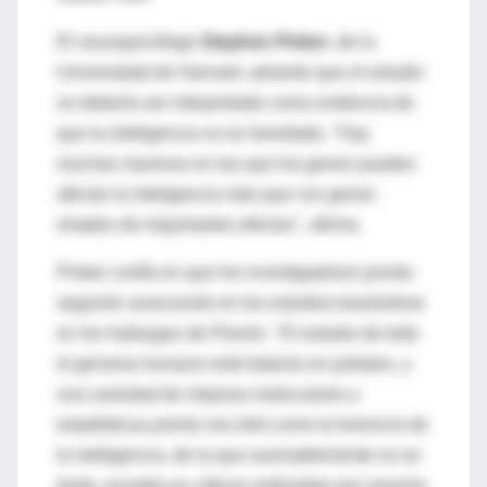
El neuropsicólogo
Stephen Pinker
, de la
Universidad de Harvard, advierte que el estudio
no debería ser interpretado como evidencia de
que la inteligencia no es heredada. "Hay
muchas maneras en las que los genes pueden
afectar la inteligencia más que con genes
simples de importantes efectos", afirma.
Pinker confía en que los investigadores pronto
seguirán avanzando en los estudios basándose
en los hallazgos de Plomin. "El estudio de todo
el genoma humano está todavía en pañales, y
una variedad de mejoras moleculares y
estadísticas pronto nos dirá como la herencia de
la inteligencia, de la que razonablemente no se
duda, excepto en críticas motivadas por razones