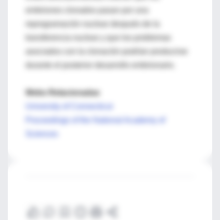
embriones clonados pasan por una
reprogramación nuclear después de la
transferencia nuclear y que los problemas
asociados con la clonación podrían producirse
durante el posterior desarrollo embrionario.
Webs Relacionadas
University of Connecticut
Proceedings of the National Academy of
Sciences