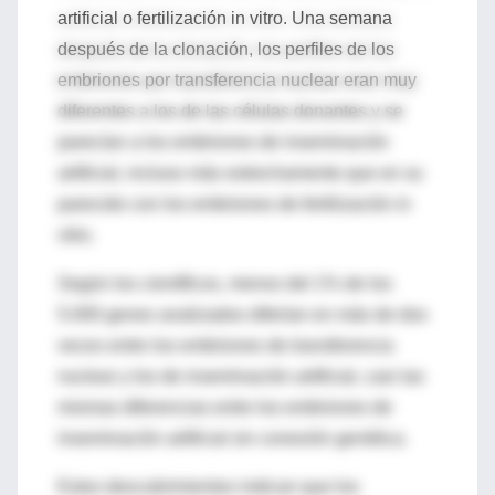
artificial o fertilización in vitro. Una semana
después de la clonación, los perfiles de los
embriones por transferencia nuclear eran muy
diferentes a los de las células donantes y se
parecían a los embriones de inseminación
artificial, incluso más estrechamente que en su
parecido con los embriones de fertilización in
vitro.
Según los científicos, menos del 1% de los
5.000 genes analizados diferían en más de dos
veces entre los embriones de transferencia
nuclear y los de inseminación artificial, casi las
mismas diferencias entre los embriones de
inseminación artificial sin conexión genética.
Estos descubrimientos indican que los