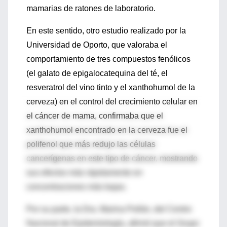
mamarias de ratones de laboratorio.
En este sentido, otro estudio realizado por la
Universidad de Oporto, que valoraba el
comportamiento de tres compuestos fenólicos
(el galato de epigalocatequina del té, el
resveratrol del vino tinto y el xanthohumol de la
cerveza) en el control del crecimiento celular en
el cáncer de mama, confirmaba que el
xanthohumol encontrado en la cerveza fue el
polifenol que más redujo las células
cancerígenas en este tipo de cáncer, mostrando
sus efectos más rápidamente en
concentraciones más bajas.
Por su parte, la Dra. Marina Pollán, del Centro
Nacional de Epidemiología, afirmó que el Grupo