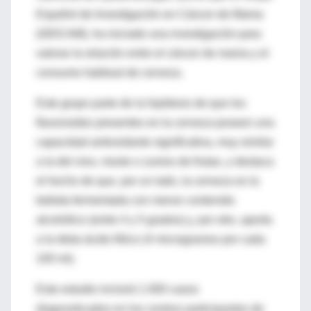
Español de Investigación en Cáncer de Mama
(GEICAM), ha iniciado una investigación para
valorar la relación entre el cáncer de mama y el
consumo habitual de cerveza.
Este grupo parte de la hipótesis de que los
flavonoides presentes en la cerveza poseen una
capacidad antioxidante significativa, muy similar
a la del vino, mosto o zumos de frutas, y destaca
el hecho de que, por un lado, la cerveza es la
bebida fermentada con menor contenido
alcohólico (entre 4 y 5 grados) y, por otro, aporta
a la dieta ácido fólico (4 microgramos por cada
100 ml).
Este estudio incluirá 1.000 casos
diagnosticados en los centros participantes de