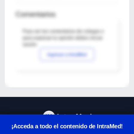
Comentarios
Para ver los comentarios de colegas o
para expresar tu opinión debes iniciar
sesión
Ingresar a IntraMed
¡Acceda a todo el contenido de IntraMed!
Centro de Ayuda