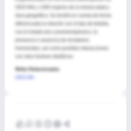
GEICAM y 1.000 mujeres de la misma edad y
área geográfica. Se tendrá en cuenta de forma
diferenciada la relación con el tipo de bebida,
con el estado pre y posmenopáusico, la
presencia o ausencia de receptores
hormonales, así como posibles interacciones
con otros factores dietéticos.
Webs Relacionadas
GEICAM