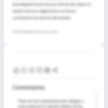
investigadores para buscar formas de reducir el
número de esos diagnósticos erróneos,
concluyeron los autores del estudio.
FUENTE: BMJ Quality & Safety, news release
Comentarios
Para ver los comentarios de colegas o
para expresar tu opinión debes iniciar