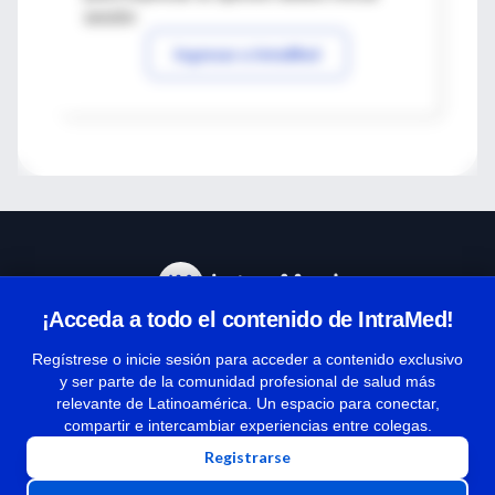
sesión
Ingresar a IntraMed
¡Acceda a todo el contenido de IntraMed!
Centro de Ayuda
Regístrese o inicie sesión para acceder a contenido exclusivo
y ser parte de la comunidad profesional de salud más
relevante de Latinoamérica. Un espacio para conectar,
Términos y condiciones
compartir e intercambiar experiencias entre colegas.
| Políticas de privacidad
Registrarse
| Todos los derechos reservados | Copyright 1997-2026