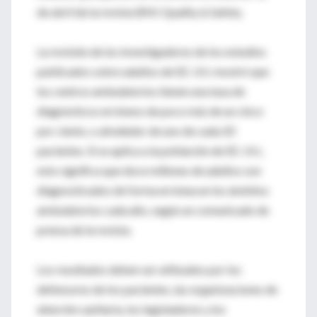
de abril de la revista BMJ Quality & Safety.
La revisión de los investigadores de los estudios
publicados sobre adultos de EE. UU. mostró que
los centros ambulatorios tienen una tasa de
diagnósticos erróneos de poco más de un cinco
por ciento, o alrededor de uno de cada 20
pacientes. Si se aplica a la población de EE. UU.,
esto significa que doce millones de adultos son
diagnosticados de forma errónea en los ámbitos
ambulatorios cada año, según un comunicado de
prensa de la revista.
Los resultados deben ser utilizados por los
defensores de los pacientes, las organizaciones de
atención sanitaria, los legisladores y los