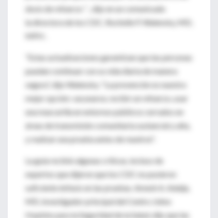
dosis de refuerzo ”
,
dijo en un comunicado
la
directora de los CDC, Rochelle P. Walensky, MD,
MPH .
“Estas actualizaciones garantizan que las personas
puedan continuar con su vida diaria de manera
segura”, dijo Walensky.
"La prevención es nuestra
mejor opción: vacunarse, recibir un refuerzo, usar
una mascarilla en entornos públicos cerrados en
áreas de transmisión comunitaria sustancial y alta,
y realizar una prueba antes de reunirse".
La guía recibió algunas críticas, incluso de
expertos que dijeron que los CDC no pusieron
suficiente énfasis en las pruebas.
Amesh A. Adalja,
MD, investigador principal del Centro Johns
Hopkins para la Seguridad de la Salud, dijo que las