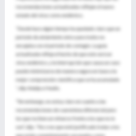
recomendaciones actualizadas reflejan el nuevo
estado del virus como endémico.
“Desde hace algún tiempo ha quedado claro que un
período de aislamiento único para todos no
encajaba con el período de contagio.
La guía
actualizada refleja el hecho de que este será un
virus endémico, y la interrupción que causa un caso
puede minimizarse de manera segura en base a la
mejor comprensión científica que se ha acumulado
”, dijo Adalja a Healio.
"Sin embargo, no estoy claro en cuanto a las
recomendaciones de cuarentena diferencial para
los que reciben un refuerzo frente a los que no lo
son", dijo.
"No creo que esté justificado tratar a los
que están completamente vacunados como