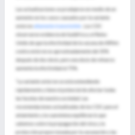
Las actualizaciones se produjeron en medio de un
aumento en los casos causados ​​por la
variante
omicron
altamente transmisible
.
Los CDC
observaron evidencia de Sudáfrica y el Reino
Unido de que la efectividad de la vacuna de ARNm
contra omicron es aproximadamente del 35%
después de dos dosis, pero una dosis de refuerzo
aumenta la efectividad al 75%.
“La variante omicron se está extendiendo
rápidamente y tiene el potencial de afectar todas
las facetas de nuestra sociedad.
Las
recomendaciones actualizadas de los CDC para el
aislamiento y la cuarentena equilibran lo que
sabemos sobre la propagación del virus y la
protección proporcionada por la vacunación y las