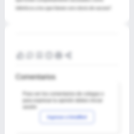
idénticos a los que tienen cero dosis de vacuna".
Comentarios
Para ver los comentarios de colegas o
para expresar tu opinión debes iniciar
sesión
Ingresar a IntraMed