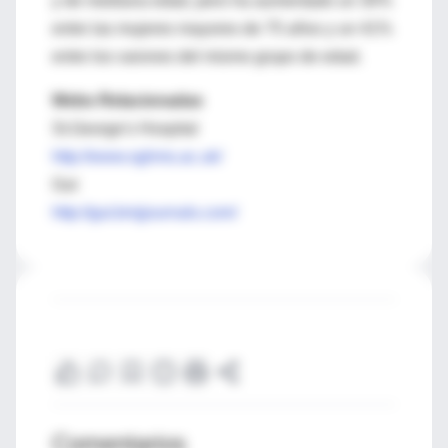
y de mediana edad, pero ha aumentado un 30%
entre las mujeres mayores de 75 años y un 41%
entre los varones del mismo grupo de edad.
Webs Relacionadas
St.George's Hospital
http://www.sghms.ac.uk/
Gut
http://gut.bmjjournals.com/
Comentarios