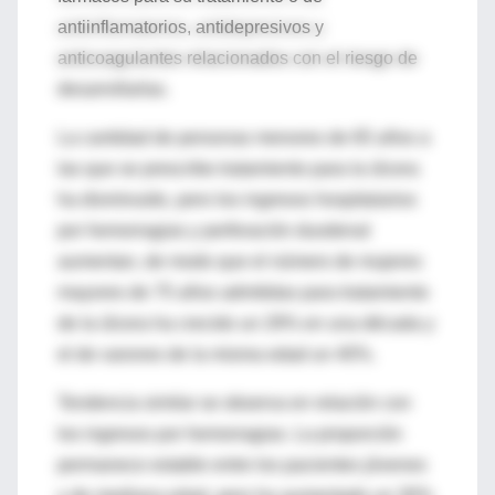
antiinflamatorios, antidepresivos y
anticoagulantes relacionados con el riesgo de
desarrollarlas.
La cantidad de personas menores de 65 años a
las que se prescribe tratamiento para la úlcera
ha disminuido, pero los ingresos hospitalarios
por hemorragias y perforación duodenal
aumentan, de modo que el número de mujeres
mayores de 75 años admitidas para tratamiento
de la úlcera ha crecido un 29% en una década y
el de varones de la misma edad un 40%.
Tendencia similar se observa en relación con
los ingresos por hemorragias. La proporción
permanece estable entre los pacientes jóvenes