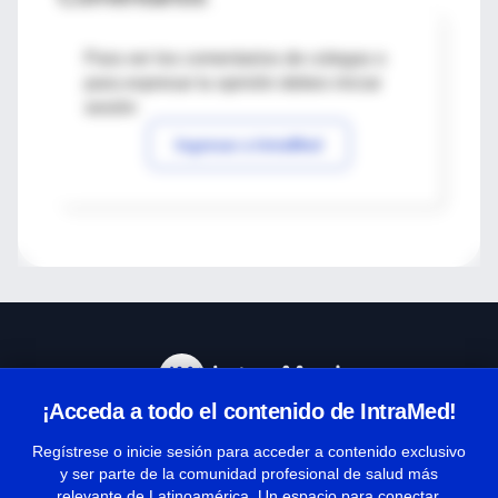
Para ver los comentarios de colegas o
para expresar tu opinión debes iniciar
sesión
Ingresar a IntraMed
¡Acceda a todo el contenido de IntraMed!
Centro de Ayuda
Regístrese o inicie sesión para acceder a contenido exclusivo
y ser parte de la comunidad profesional de salud más
relevante de Latinoamérica. Un espacio para conectar,