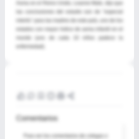
Asma en el Reino Unido, Leanne Male, dijo que
las conclusiones del estudio son de "especial
interés" para las madres de este país, uno de los
estados con mayor índice de asma infantil en el
mundo (uno de cada 10 niños padece la
enfermedad).
Comentarios
Para ver los comentarios de colegas o