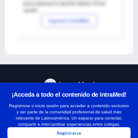
para expresar tu opinión debes iniciar
sesión
Ingresar a IntraMed
¡Acceda a todo el contenido de IntraMed!
Centro de Ayuda
Regístrese o inicie sesión para acceder a contenido exclusivo
y ser parte de la comunidad profesional de salud más
relevante de Latinoamérica. Un espacio para conectar,
Términos y condiciones
compartir e intercambiar experiencias entre colegas.
| Políticas de privacidad
Registrarse
| Todos los derechos reservados | Copyright 1997-2026