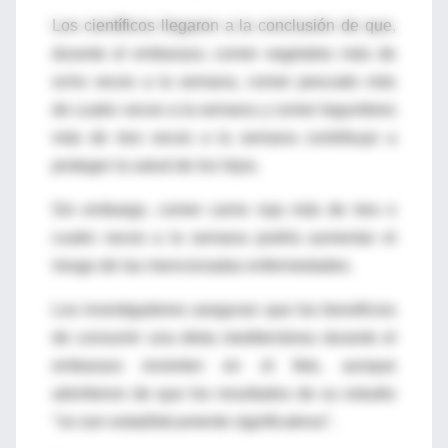
Los científicos llegaron a la conclusión de que,
durante el embarazo, comer vegetales más de
ocho veces a la semana, comer pescado más
de cuatro veces a la semana y comer legumbres
más de tres veces a la semana contribuye a
proteger la salud de los hijos.
Sin embargo, comer carne roja más de tres o
cuatro veces a la semana podría aumentar el
riesgo de las mencionadas enfermedades.
Los investigadores aseguran que los beneficios
de consumir una dieta mediterránea durante el
embarazo revierten en el feto, aunque
advirtieron de que los resultados de su estudio
"no son estadísticamente significativos".