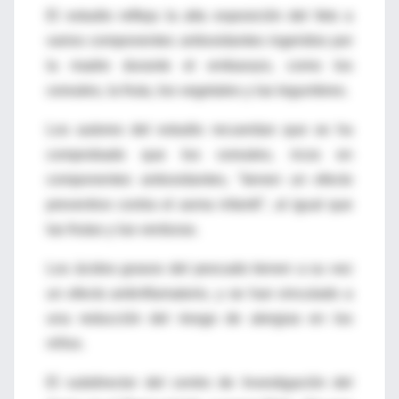
El estudio refleja la alta exposición del feto a
varios componentes antioxidantes ingeridos por
la madre durante el embarazo, como los
cereales, la fruta, los vegetales y las legumbres.
Los autores del estudio recuerdan que se ha
comprobado que los cereales, ricos en
componentes antioxidantes, "tienen un efecto
preventivo contra el asma infantil", al igual que
las frutas y las verduras.
Los ácidos grasos del pescado tienen a su vez
un efecto antiinflamatorio, y se han vinculado a
una reducción del riesgo de alergias en los
niños.
El subdirector del centro de Investigación del