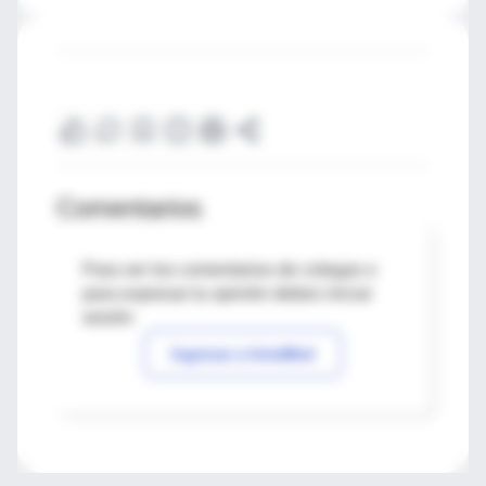
Comentarios
Para ver los comentarios de colegas o
para expresar tu opinión debes iniciar
sesión
Ingresar a IntraMed