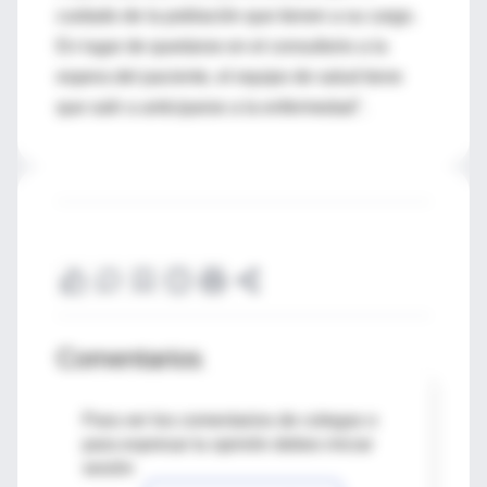
cuidado de la población que tienen a su cargo.
En lugar de quedarse en el consultorio a la
espera del paciente, el equipo de salud tiene
que salir a anticiparse a la enfermedad".
Comentarios
Para ver los comentarios de colegas o
para expresar tu opinión debes iniciar
sesión