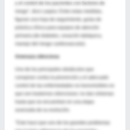
y el control de los pacientes con factores de
riesgo", dice Laspiur. Entre estas medidas,
figuran una hoja de seguimiento, guías de
práctica clínica para equipos de atención
primaria (de diabetes, cesación tabáquica,
manejo del riesgo cardiovascular).
Amenaza silenciosa
Uno de los principales obstáculos que
conspiran contra la prevención y el adecuado
control de las enfermedades no transmisibles es
que son trastornos silenciosos: no dan síntomas
hasta que se encuentran en una etapa
avanzada de su evolución.
"Esto hace que uno de los grandes problemas