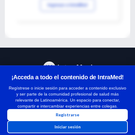
Ingresar a IntraMed
¡Acceda a todo el contenido de IntraMed!
Centro de Ayuda
Regístrese o inicie sesión para acceder a contenido exclusivo
y ser parte de la comunidad profesional de salud más
relevante de Latinoamérica. Un espacio para conectar,
Términos y condiciones
compartir e intercambiar experiencias entre colegas.
| Políticas de privacidad
Registrarse
| Todos los derechos reservados | Copyright 1997-2026
Iniciar sesión