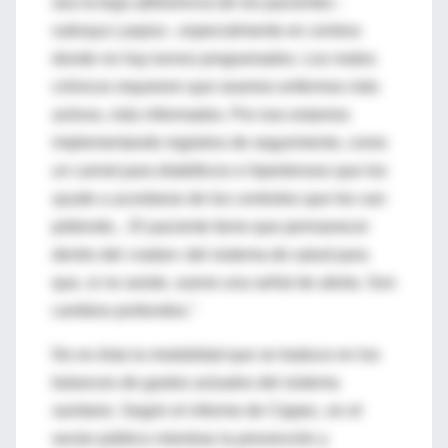
sea la baja adherencia de los pacientes -
subraya Laspiur-, especialmente en centros
donde no hay turnos programados. Los males
crónicos requieren que seamos enfermos más
activos, más informados. Por eso estamos
implementando registros de seguimiento, como
un carnet para diabéticos e hipertensos que los
ayude a acordarse de los controles que les van
pidiendo... El paciente tiene que permanecer
dentro del «radar» del sistema de salud para
que, si no asiste, suene una señal de alerta. Son
cambios profundos."
No es ésta la modalidad que se traduce en los
balances de gastos actuales del sistema
sanitario. Según el informe de Cippec, en el
sector público mientras la prevención y