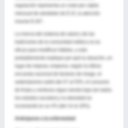
regulación representa un costo per cápita
mensual de alrededor de $ 15, la atención
insume $ 167.
La inercia del sistema de salud y de las
tradiciones de la comunidad médica no es
eficaz para modificar hábitos, y esto
probablemente explique por qué la situación, en
lugar de mejorar, empeora: según la última
encuesta nacional de factores de riesgo, el
sedentarismo subió del 47 al 53%, el consumo
de frutas y verduras sigue siendo bajo (en todos
los estratos sociales) y la obesidad se
incrementó en un 4% (del 14 al 18%).
Anticiparse a la enfermedad