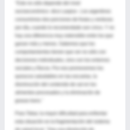
"Esto no sólo depende del nivel
socioeconómico -dice Laspiur-. Los argentinos
consumimos dos porciones de frutas y verduras
por día, cuando lo recomendado son cinco. Y no
hay una diferencia muy ostensible entre los que
ganan más y menos. Sabemos que los
comportamientos tienen que ver no sólo con
decisiones individuales, sino con los entornos
sociales y físicos. Por eso promovemos los
quioscos saludables en las escuelas, la
disminución del contenido de sal en los
alimentos procesados y la eliminación de
grasas trans."
Para Tobar, la mayor dificultad para enfrentar
esta situación es la fragmentación del sistema
de salud local. "Hay una disolución de