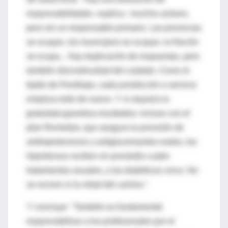
responsabilidades -explica-: muchos actores,
pero sin un responsable primario. Las provincias
se ocupan, los municipios se ocupan, la Nación
se ocupa... Hay duplicación de respuestas, pero
también discontinuidad del cuidado. Como el
tejido de Penélope, cada jurisdicción o servicio
empieza todo de nuevo. Y ni siquiera la
gratuidad garantiza resultados: incluso con el
plan Remediar, que asegura la provisión de
antihipertensivos y antiglucemiantes orales, los
hipertensos reciben en promedio cuatro
tratamientos anuales, y los diabéticos cinco. No
se recorre ni la mitad del camino."
Y concluye: "También es fundamental
responsabilizar a los profesionales por el