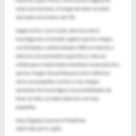
estas asociaciones, el riesgo de tener un bebé
afectado sería menor del 1%.
Según la Dra. Carol Louik, directora de la
investigación, el estudio sugiere que los riesgos
son limitados a determinados ISRS en relación a
defectos de nacimiento específicos. Aún así,
señala que es importante mantener en perspectiva
que los riesgos de partida para estos defectos
raros son pequeños, incluso si los riesgos
aumentan de forma ligera, las posibilidades de
tener un niño con tales defectos son muy
pequeñas.
New England Journal of Medicine
2007;356:2675-2683