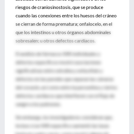
riesgos de craniosinostosis, que se produce
cuando las conexiones entre los huesos del cráneo
se cierran de forma prematura; onfalocelo, en el
que los intestinos u otros órganos abdominales
sobresalen; u otros defectos cardiacos.
El análisis de fármacos ISRS individuales y
defectos específicos mostró asociaciones
significativas entre setralina y onfacéfalo y
defectos en las paredes que separan las cámaras
del corazón, así como entre la paroxetina y ciertos
defectos cardíacos que interfieren con el flujo de
sangre a los pulmones.
Sin embargo, los investigadores consideran que,
incluso si un ISRS específico aumentó las tasas
hasta en cuatro veces, como mostró alguna de