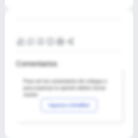
Comentarios
Para ver los comentarios de colegas o
para expresar tu opinión debes iniciar
sesión
Ingresar a IntraMed