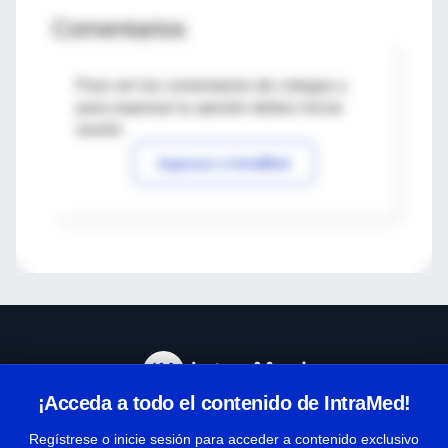
Comentarios
Para ver los comentarios de colegas o
para expresar tu opinión debes iniciar
sesión
Ingresar a IntraMed
¡Acceda a todo el contenido de IntraMed!
Centro de Ayuda
Regístrese o inicie sesión para acceder a contenido exclusivo