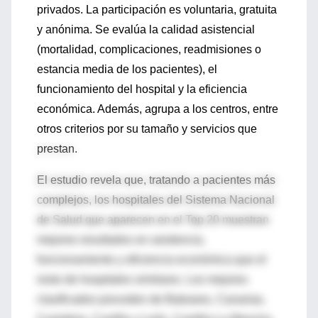
privados. La participación es voluntaria, gratuita
y anónima. Se evalúa la calidad asistencial
(mortalidad, complicaciones, readmisiones o
estancia media de los pacientes), el
funcionamiento del hospital y la eficiencia
económica. Además, agrupa a los centros, entre
otros criterios por su tamaño y servicios que
prestan.
El estudio revela que, tratando a pacientes más
complejos, los hospitales del Sistema Nacional
de Salud que aparecen en el Top 20 muestran
mejores resultados en asistencia,
funcionamiento y eficiencia económica que el
resto de hospitales similares. Los mejores
clasificados proceden de Baleares, Canarias,