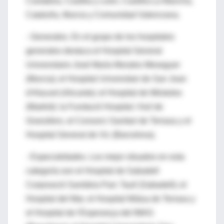
Cantabria, Castilla y León, Castilla-La Mancha,
Cataluña, Murcia y Comunidad Valenciana.
- Generales. En el grupo de los hospitales
generales destaca el Hospital General
Universitario José María Morales Meseguer
(Murcia); el Hospital Universitari de San Joan
d'Alacant (Alicante); el Hospital de Móstoles
(Madrid): la Fundació Hospital / Asil de
Granollers, el Consorci Sanitari de Terrasa y el
Hospital General de Vic (Barcelona).
- Especialidades. Los mejor situados en esta
categoría son el Hospital de Sabadell
Corporació Sanitària Parc Taulí (Sabadell); el
Hospital del Mar, el Hospital Mútua de Terrasa y
el Hospital de l'Esperança del IMAS