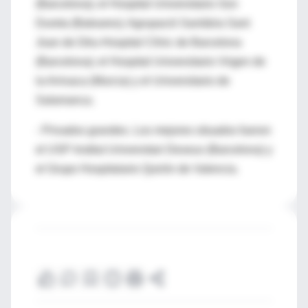
(Barcelona); el Hospital Universitario Son
Dureta (Baleares); Agrupació Sanitària Sant
Joan de Déu-Hospital Clínic de Barcelona
(Barcelona); el Hospital Universitario Virgen de
la Arrixaca (Murcia) y el Universitario de
Salamanca.
- Privados grandes. Los mejores situados fueron
el USP Institut Universitari Dexeus (Barcelona) y
el Grupo Hospitalario Quirón de Valencia.