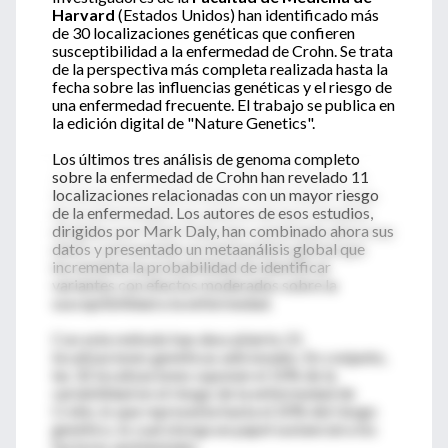
Harvard
(Estados Unidos) han identificado más
de 30 localizaciones genéticas que confieren
susceptibilidad a la enfermedad de Crohn. Se trata
de la perspectiva más completa realizada hasta la
fecha sobre las influencias genéticas y el riesgo de
una enfermedad frecuente. El trabajo se publica en
la edición digital de "Nature Genetics".
Los últimos tres análisis de genoma completo
sobre la enfermedad de Crohn han revelado 11
localizaciones relacionadas con un mayor riesgo
de la enfermedad. Los autores de esos estudios,
dirigidos por Mark Daly, han combinado ahora sus
datos y presentado un metaanálisis global que
incrementa la probabilidad de identificar
variantes con efectos moderados sobre la
susceptibilidad a la enfermedad.
Con este método han descubierto 21
localizaciones genéticas adicionales. En conjunto,
las 32 localizaciones suponen el 10% de la
variabilidad en el riesgo de la enfermedad de
Crohn, lo que representa hasta el 20% del riesgo
genético, lo cual otorga un papel sustancial a los
factores ambientales.