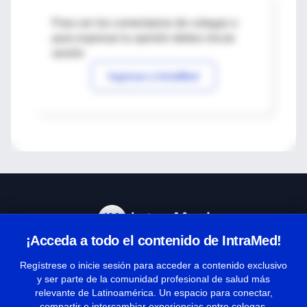
Para ver los comentarios de colegas o
para expresar tu opinión debes iniciar
sesión
Ingresar a IntraMed
¡Acceda a todo el contenido de IntraMed!
Centro de Ayuda
Regístrese o inicie sesión para acceder a contenido exclusivo
y ser parte de la comunidad profesional de salud más
relevante de Latinoamérica. Un espacio para conectar,
Términos y condiciones
compartir e intercambiar experiencias entre colegas.