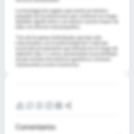
La investigación sugiere que existe un número
pequeño de localizaciones que confieren un riesgo
añadido significativo y un número mucho mayor de
ellas con efectos más pequeños.
Tres de los genes individuales que han sido
relacionados con la enfermedad de Crohn han
mostrado previamente que influyen en el riesgo de
diabetes tipo 1 y asma, aumentando la posibilidad
de que existan mecanismos genéticos comunes
subyacentes a estos trastornos.
Comentarios