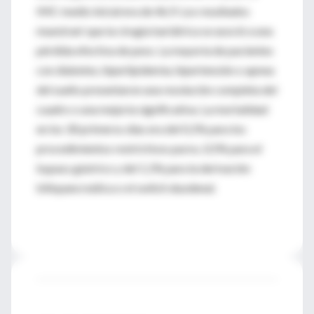
IMC medio inicial era de 46,9. Los resultados
muestran! que la cirugía bariátrica se asoció a una
pérdida efectiva de peso. La mayoría de pacientes
con diabetes, hiperlipidemia, hipertensión o apnea
del sueño presentaron una resolución completa del
cuadro o una mejoría significativa. La mortalidad
en los 30 primeros días era del 0,1% para los
procedimientos restrictivos puros, 0,5% para el
bypass gástrico y del 1,1% para la derivación
biliopancreática o el switch duodenal.