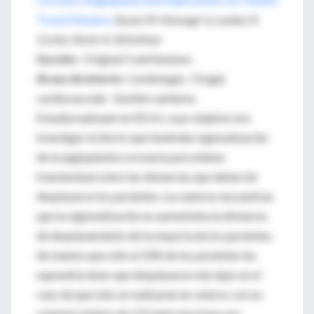
Travel Distance
Susan M. Kansagr! a; Lesley H.
Curtis; Kevin A. Schulman
Sección
: Original Contributions
Áreas de interés
: Cardiología. Cirugía
cardiovascular. Gestión sanitaria.
Estudiorealizado en EEUU, cuyo objetivo era
investigar el efecto que tendríala regionalización
de la angioplastia coronaria percutánea
transluminal sobre las distancias que deben de
desplazarse los pacientes. Los autores encuentran
que la regionalización no aumentaba la distancia
de desplazamiento de la mayoría de los pacientes,
de manera que sólo al 10% de los pacientes les
supondría tener que desplazarse más lejos en el
caso de que sólo se realizaran en centros con un
volumen mínimo de 175 intervenciones por