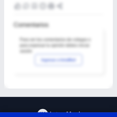
Comentarios
Para ver los comentarios de colegas o
para expresar tu opinión debes iniciar
sesión
Ingresar a IntraMed