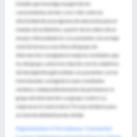
Estudio que investiga el papel de los
conocimientos de leer y esc! ribir sobre la
efectividad de un programa de educación para el
manejo de la diabetes, a partir de los datos de un
ensayo clínicoaleatorio. Los pacientes con un bajo
nivel de lectura y escritura del grupo de
intervención consiguieron mejores resultados que
los del grupo control en relación con los objetivos
de hemoglobina glicosilada. Los pacientes con un
nivel elevado consiguieron unos resultados
similares, independientemente de pertenecer al
grupo de intervención o al grupo control. La
mejoría en el control de la TA eran similares para
un nivel de alfabetización similar.
Regionalization of Percutaneous Transluminal
Coronary Angioplasty and Implications for Patient