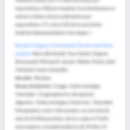
especialista y 400 por hospital. Si se disminuyera el
número mínimo de procedimientos por
especialista a 75, sólo el 2% de los pacientes
tendrían desplazamientos más largos. !
Bariatric Surgery: A Systematic Review and Meta-
analysis
Henry Buchwald; Yoav Avidor; Eugene
Braunwald; Michael D. Jensen; Walter Pories; Kyle
Fahrbach; Karen Schoelles
Sección
: Reviews
Áreas de interés
: Cirugía. Endocrinología.
Obesidad. Cirugía general y del aparato
digestivo. Endocrinología y Nutrición. Obesidad.
Metaanálisis sobre 136 estudios con un total de
más de 22.000 pacientes, de los cuales el 72,6%
eran mujeres y la edad media era de 39 años. El