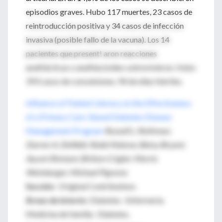
episodios graves. Hubo 117 muertes, 23 casos de
reintroducción positiva y 34 casos de infección
invasiva (posible fallo de la vacuna). Los 14
pacientes que present! aron reacciones
anafilácticas o anafilactoides sobrevivieron. Hubo
393 casos de convulsiones, 94 de ellas febriles.
Influence of Patient Literacy on the Effectiveness
of a Primary Care–Based Diabetes Disease
Management Program
Russell L. Rothman;
Darren A. DeWalt; Robb Malone; Betsy Bryant;
Ayumi Shintani; Britton Crigler; Morris
Weinberger; Michael Pignone
Sección
: Original Contributions
Áreas de interés
: Diabetes. Enfermería.
Medicina de familia. Diabetes.