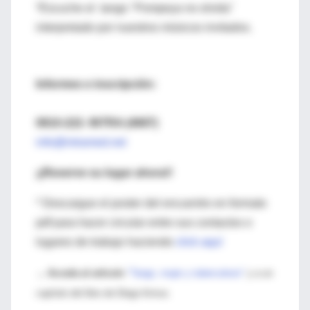
*Escuche el tango "Pompeya no olvida"
interpretado por nuestros músicos invitados.
Informes e inscripción:
0810-222- INTRA (4687)
info@intramed.net
¡¡Reserve su lugar ahora!!
* Descargue el poster del encuentro en formato
pdf para hacer circular entre sus contactos o
lugares de trabajo haciendo
click aquí
→ Acceda al articulo
"Tango, mujer y tuberculosis"
y a un
capítulo del libro de Diego Armus.