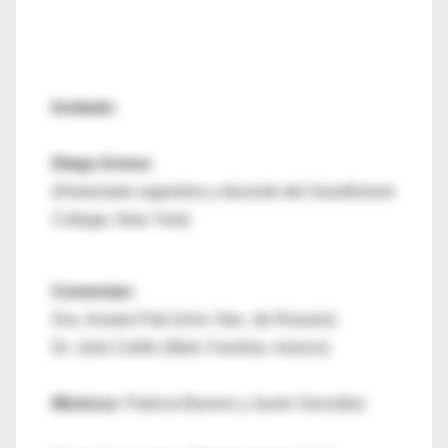
Invitado:
Diego Armus
(
Historiador argentino y docente del Swarthmore
College, New York)
Comentan:
Dra. Amalia Pati (Univ. Nac. de Rosario)
Dr. Julio Ceitlin (Med. Familiar, músico)
Músicos:
Patricia Barone y Javier González