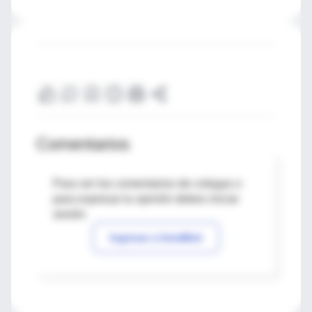
Comentarios
Para ver los comentarios de colegas o
para expresar tu opinión debes iniciar
sesión
Ingresar a IntraMed