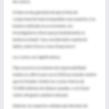
de control.
Si bien no hay garantía de que la lista de
comprobación habría impedido esas muertes si se
hubiera utilizado en su momento, los
investigadores dicen que probablemente se
hubiera evitado "una considerable cuantía de
daños, tanto físicos como financieros".
Los costos son significativos.
Fijar un precio al sistema de responsabilidad
médica es díficil, pero en el 2010 un estudio estimó
que en Estados Unidos los costos fueron de
55.000 millones de dólares anuales, o el 2,4 por
ciento del gasto sanitario del país.
Además, los expertos señalan que decenas de