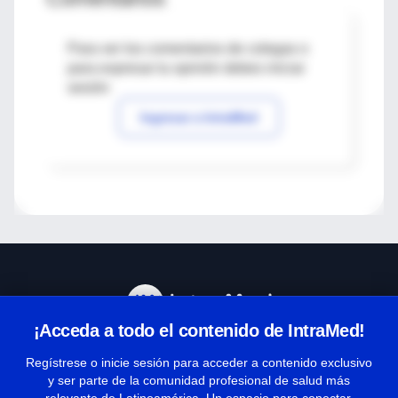
Para ver los comentarios de colegas o
para expresar tu opinión debes iniciar
sesión
Ingresar a IntraMed
¡Acceda a todo el contenido de IntraMed!
Centro de Ayuda
Regístrese o inicie sesión para acceder a contenido exclusivo
y ser parte de la comunidad profesional de salud más