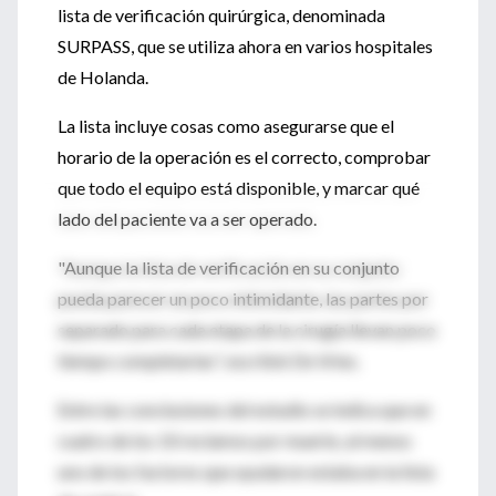
lista de verificación quirúrgica, denominada
SURPASS, que se utiliza ahora en varios hospitales
de Holanda.
La lista incluye cosas como asegurarse que el
horario de la operación es el correcto, comprobar
que todo el equipo está disponible, y marcar qué
lado del paciente va a ser operado.
"Aunque la lista de verificación en su conjunto
pueda parecer un poco intimidante, las partes por
separado para cada etapa de la cirugía llevan poco
tiempo completarlas", escribió De Vries.
Entre las conclusiones del estudio se indica que en
cuatro de los 10 reclamos por muerte, al menos
uno de los factores que ayudaron estaba en la lista