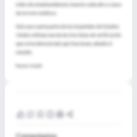
miles de estadounidenses mueren cada año a causa
de errores médicos.
Sólo una cuarta parte de los hospitales de Estados
Unidos utilizan una de las tres listas de verificación
que se ha demostrado que funcionan, añadió el
estudio.
Reuters Health
Comentarios