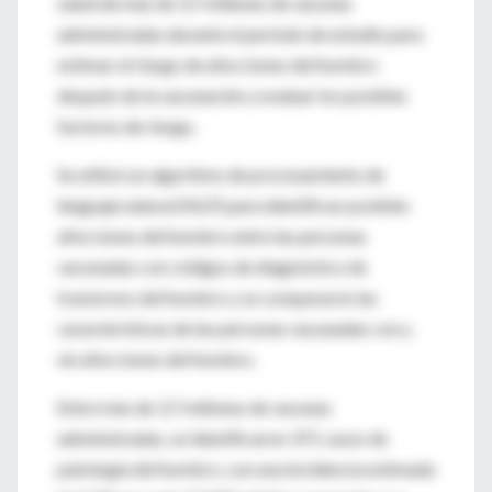
salud de más de 3,7 millones de vacunas
administradas durante el período de estudio para
estimar el riesgo de afecciones del hombro
después de la vacunación y evaluar los posibles
factores de riesgo.
Se utilizó un algoritmo de procesamiento de
lenguaje natural (NLP) para identificar posibles
afecciones del hombro entre las personas
vacunadas con códigos de diagnóstico de
trastornos del hombro y se compararon las
características de las personas vacunadas con y
sin afecciones del hombro.
Entre más de 3,7 millones de vacunas
administradas, se identificaron 371 casos de
patología del hombro, con una incidencia estimada