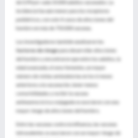
de 0,99 por cada 10.000 adultos vacunados. La
incidencia fue aún menor para los receptores
pediátricos, con solo 4 casos de afecciones del
hombro en más de 750.000 vacunas.
Los investigadores también analizaron los
factores de riesgo
para desarrollar afecciones
del hombro y encontraron que entre los adultos, la
edad avanzada, el sexo femenino, un mayor
número de visitas ambulatorias en los 6 meses
anteriores a la vacunación, tener menos
comorbilidades y recibir la vacuna
antineumocócica conjugada se asociaron con una
mayor riesgo de afecciones del hombro.
Entre las vacunas contra la influenza, las vacunas
tetravalentes se asociaron con un mayor riesgo de