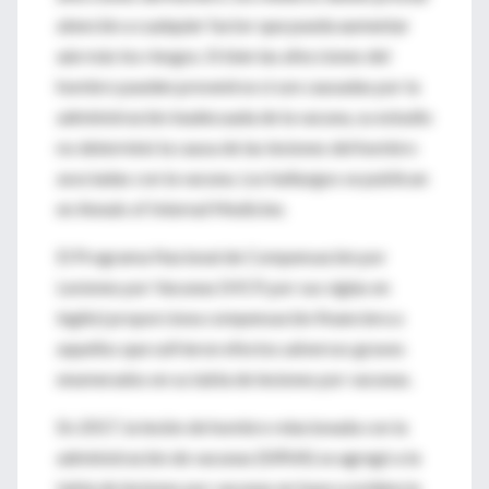
atención a cualquier factor que pueda aumentar
aún más los riesgos. Si bien las afecciones del
hombro pueden prevenirse si son causadas por la
administración inadecuada de la vacuna, su estudio
no determinó la causa de las lesiones del hombro
asociadas con la vacuna. Los hallazgos se publican
en Annals of Internal Medicine.
El Programa Nacional de Compensación por
Lesiones por Vacunas (VICP, por sus siglas en
inglés) proporciona compensación financiera a
aquellos que sufrieron efectos adversos graves
enumerados en su tabla de lesiones por vacunas.
En 2017, la lesión de hombro relacionada con la
administración de vacunas (SIRVA) se agregó a la
tabla de lesiones por vacunas en base a evidencia