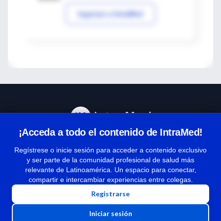
Ingresar a IntraMed
¡Acceda a todo el contenido de IntraMed!
Centro de Ayuda
Regístrese o inicie sesión para acceder a contenido exclusivo
y ser parte de la comunidad profesional de salud más
relevante de Latinoamérica. Un espacio para conectar,
Términos y condiciones
compartir e intercambiar experiencias entre colegas.
| Políticas de privacidad
Registrarse
| Todos los derechos reservados | Copyright 1997-2026
Iniciar sesión