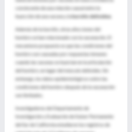
convincente de una relación causal entre la
inyección de una vacuna y la
bursitis deltoidea
.
Además de la bursitis, otras afecciones del
hombro se han relacionado con la vacunación. El
mecanismo propuesto es que las condiciones del
hombro son causadas por respuestas inmunes
cuando las vacunas se inyectan en la articulación
del hombro, en lugar del músculo deltoides. Sin
embargo, los datos epidemiológicos sobre las
condiciones del hombro después de la vacunación
son limitados.
Investigadores del Departamento de
Investigación y Evaluación de Kaiser Permanente
del Sur de California estudiaron los registros de