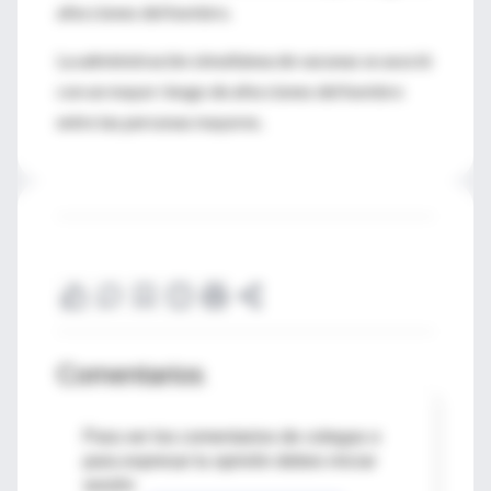
afecciones del hombro.
La administración simultánea de vacunas se asoció
con un mayor riesgo de afecciones del hombro
entre las personas mayores.
Comentarios
Para ver los comentarios de colegas o
para expresar tu opinión debes iniciar
sesión