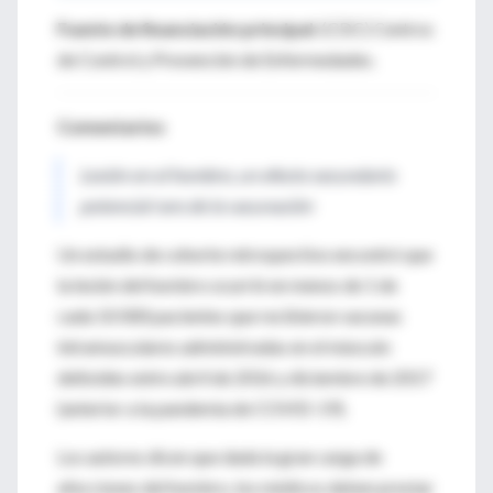
Fuente de financiación principal:
(CDC) Centros
de Control y Prevención de Enfermedades.
Comentarios
Lesión en el hombro, un efecto secundario
potencial raro de la vacunación
Un estudio de cohorte retrospectivo encontró que
la lesión del hombro ocurrió en menos de 1 de
cada 10 000 pacientes que recibieron vacunas
intramusculares administradas en el músculo
deltoides entre abril de 2016 y diciembre de 2017
(anterior a la pandemia de COVID-19).
Los autores dicen que dada la gran carga de
afecciones del hombro, los médicos deben prestar