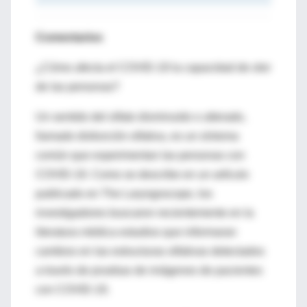
Comentarios
¿Cómo afecta el COVID-19 la capacidad de oler
de las personas?
Un sentido del olfato disminuido o alterado,
llamado disfunción olfativa, es un síntoma
común que experimentan las personas con
COVID-19. Como se describe en un artículo
publicado en The Laryngoscope, los
investigadores buscaron recientemente en la
literatura médica estudios que informaran
cambios en las estructuras olfativas detectados
a través de pruebas de imágenes de pacientes
con COVID-19.