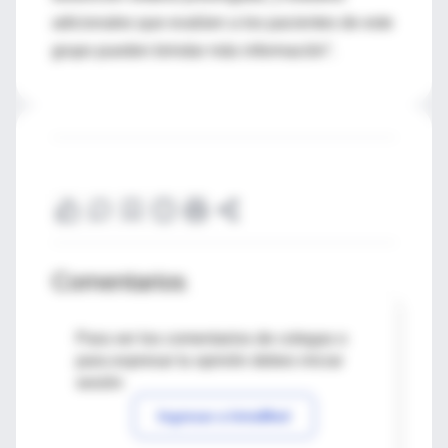
adicionales que evalúen a los pacientes de este
grupo pueden brindar más información”.
Comentarios
Para ver los comentarios de colegas o
para expresar tu opinión debes iniciar
sesión
Ingresar a IntraMed