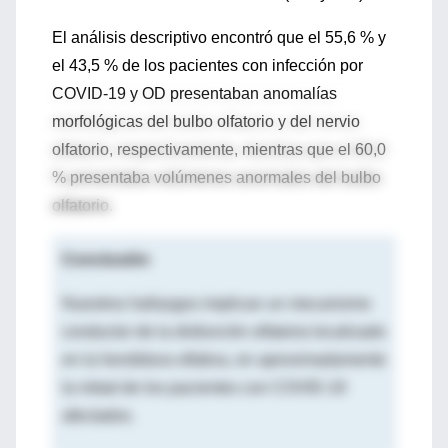
El análisis descriptivo encontró que el 55,6 % y
el 43,5 % de los pacientes con infección por
COVID-19 y OD presentaban anomalías
morfológicas del bulbo olfatorio y del nervio
olfatorio, respectivamente, mientras que el 60,0
% presentaba volúmenes anormales del bulbo
olfatorio.
Conclusión
Nuestros hallazgos implican un mecanismo
conductor de la disfunción olfatoria localizado
en la hendidura olfativa, en aproximadamente
la mitad de los pacientes con COVID-19
afectados.