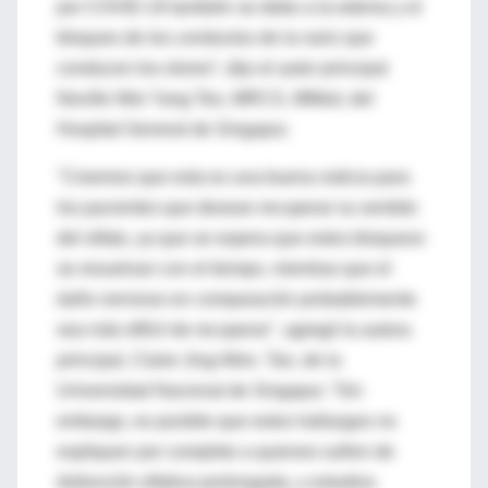
por COVID-19 también se debe a la edema y el
bloqueo de los conductos de la nariz que
conducen los olores”, dijo el autor principal
Neville Wei Yang Teo, MRCS, MMed, del
Hospital General de Singapur.
"Creemos que esta es una buena noticia para
los pacientes que desean recuperar su sentido
del olfato, ya que se espera que estos bloqueos
se resuelvan con el tiempo, mientras que el
daño nervioso en comparación probablemente
sea más difícil de recuperar", agregó la autora
principal, Claire Jing-Wen. Tan, de la
Universidad Nacional de Singapur. “Sin
embargo, es posible que estos hallazgos no
expliquen por completo a quienes sufren de
disfunción olfativa prolongada, y estudios