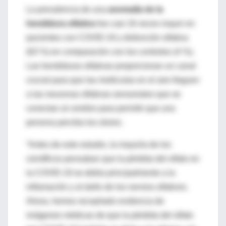
La prevalencia de una
anomalía de la
hendidura olfativa
fue casi 16 veces mayor en
pacientes con COVID-19 y disfunción olfativa
(63 %) en comparación con los controles (4 %).
Las hendiduras olfativas proporcionan un canal
crucial para que las moléculas en el aire lleguen
a las neuronas olfativas sensoriales que se
conectan al cerebro para permitir que una
persona perciba los olores.
“Antes de este estudio, la mayoría de los
científicos pensaban que la pérdida del olfato en
la COVID-19 se debía principalmente a la
inflamación y al daño de los nervios olfativos.
Ahora, hemos recopilado evidencia de
imágenes médicas de que la pérdida del olfato