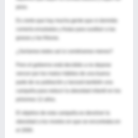
peso.
Es cierto que hay mucha gente que ni dormida
comería ensaladas y frutas para sustituir a las
grasas y las frituras.
¿Seríamos todos así si comiéramos menos?
Pero el gobierno está decidido a no dejarse
vencer por los malos hábitos de una buena
parte de su población y lanzará también una
campaña para reducir la obesidad infantil en los
próximos 12 años.
El objetivo de esta campaña es devolver la
obesidad a los niveles en que se encontraba en
el 2000.