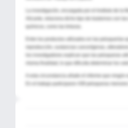
La investigación, encargada por el Instituto de la
Alicante, relaciona dicho tipo de trastornos con l
químicos, como las tinturas.
Entre los productos utilizados en las peluquerías 
reproducción, sustancias cancerígenas, alteradores
los investigadores explican que las peluqueras ut
misma finalidad, lo que dificulta determinar los val
A esta circunstancia añade el informe que ningún 
En el trabajo participaron 438 peluqueras menores