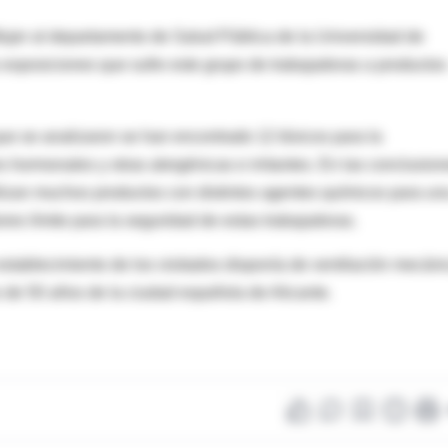
 Mujer al departamento de Salud Pública de la Universidad de
as exposiciones que sufre este grupo de trabajadoras a productos
que se analizaron se han encontrado 12 tóxicos para la
 hormonales y otras alergénicas e irritantes. En las conclusion
ilizan muchos productos con distintos agentes químicos para un
ores límite para la seguridad de estas trabajadoras.
establecimiento de los visitados disponía de ventilación mecáni
 de 50 años de la ciudad española de Alicante.