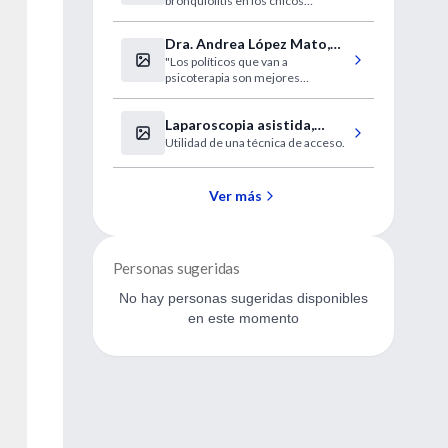
bronquiolitis en los chicos
respiratorias
menores de un año.
Dra. Andrea López Mato,
"Los políticos que van a
entrevista
psicoterapia son mejores
personas"
Laparoscopia asistida,
Utilidad de una técnica de acceso.
segura para el cáncer de
cuello de útero
Ver más
Personas sugeridas
No hay personas sugeridas disponibles
en este momento