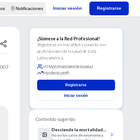
Iniciar sesión
Registrarse
tos
Notificaciones
¡Súmese a la Red Profesional!
Regístrese en IntraMed y conecte con
profesionales de la salud de toda
Latinoamérica.
2007
+1.1 M profesionales de la salud
Impulse su perfil
Registrarse
Iniciar sesión
Contenido sugerido
Desciende la mortalidad
No así los casos de neumonía y
infantil por enfermedades