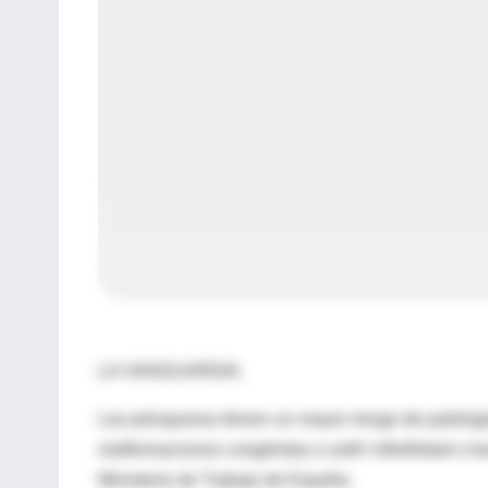
LA VANGUARDIA.
Las peluqueras tienen un mayor riesgo de patologí
malformaciones congénitas o sufrir infertilidad o t
Ministerio de Trabajo de España.