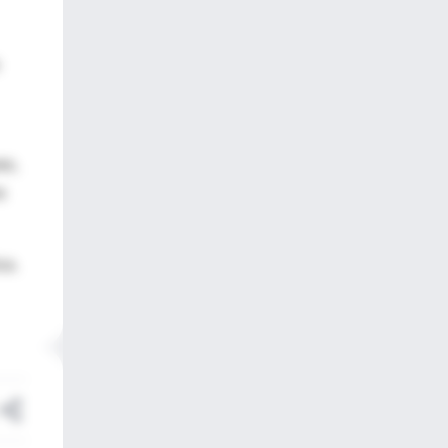
es,
a
ca.