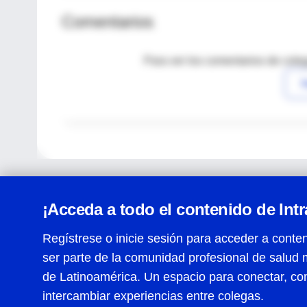
Comentarios
Para ver los comentarios de coleg
I
¡Acceda a todo el contenido de Int
Regístrese o inicie sesión para acceder a conten
ser parte de la comunidad profesional de salud 
Centro de Ayuda
de Latinoamérica. Un espacio para conectar, co
Términos y condiciones
| Políticas de privacidad
| Todos
intercambiar experiencias entre colegas.